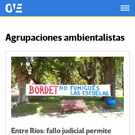
Saltar al contenido principal
OtrasVocesenEducacion.org
TOG
Agrupaciones ambientalistas
Entre Ríos: fallo judicial permite