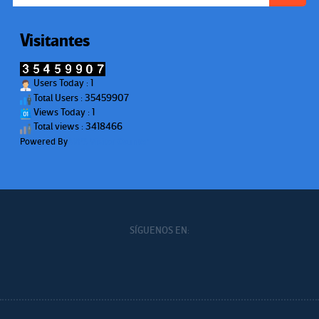
Visitantes
Users Today : 1
Total Users : 35459907
Views Today : 1
Total views : 3418466
Powered By
WPS Visitor Counter
SÍGUENOS EN: