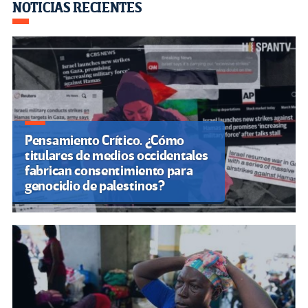
o
m
n
ar
NOTICIAS RECIENTES
k
tir
Pensamiento Crítico. ¿Cómo
titulares de medios occidentales
fabrican consentimiento para
genocidio de palestinos?