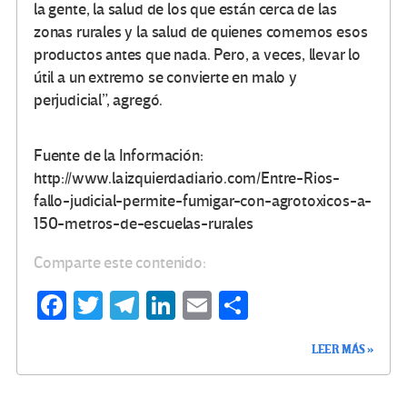
la gente, la salud de los que están cerca de las
zonas rurales y la salud de quienes comemos esos
productos antes que nada. Pero, a veces, llevar lo
útil a un extremo se convierte en malo y
perjudicial”, agregó.
Fuente de la Información:
http://www.laizquierdadiario.com/Entre-Rios-
fallo-judicial-permite-fumigar-con-agrotoxicos-a-
150-metros-de-escuelas-rurales
Comparte este contenido:
Fa
T
Te
Li
E
C
ce
wi
le
n
m
o
LEER MÁS »
b
tt
gr
ke
ail
m
o
er
a
dI
p