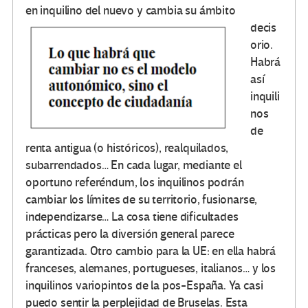
en inquili
no del nuevo y cambia su ámbito
decis
orio.
Habrá
así
inquili
nos
de
renta antigua (o históricos), realquilados,
subarrendados… En cada lugar, mediante el
oportuno referéndum, los inquilinos podrán
cambiar los límites de su territorio, fusionarse,
independizarse… La cosa tiene dificultades
prácticas pero la diversión general parece
garantizada. Otro cambio para la UE: en ella habrá
franceses, alemanes, portugueses, italianos… y los
inquilinos variopintos de la pos-España. Ya casi
puedo sentir la perplejidad de Bruselas. Esta