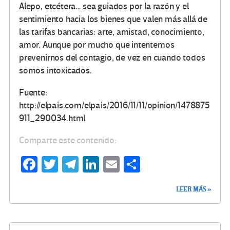
Alepo, etcétera… sea guiados por la razón y el
sentimiento hacia los bienes que valen más allá de
las tarifas bancarias: arte, amistad, conocimiento,
amor. Aunque por mucho que intentemos
prevenirnos del contagio, de vez en cuando todos
somos intoxicados.
Fuente:
http://elpais.com/elpais/2016/11/11/opinion/1478875
911_290034.html
Comparte este contenido:
Fa
T
Te
Li
E
C
ce
wi
le
n
m
o
LEER MÁS »
b
tt
gr
ke
ail
m
o
er
a
dI
p
o
m
n
ar