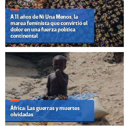
A 11 años de Ni Una Menos, la
marea feminista que convirtió el
dolor en una fuerza política
continental
África: Las guerras y muertes
olvidadas