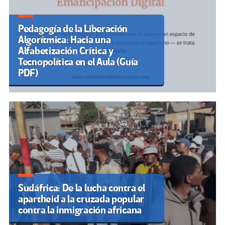
Pedagogía de la Liberación
Algorítmica: Hacia una
Alfabetización Crítica y
Tecnopolítica en el Aula (Guía
PDF)
Sudáfrica: De la lucha contra el
apartheid a la cruzada popular
contra la inmigración africana