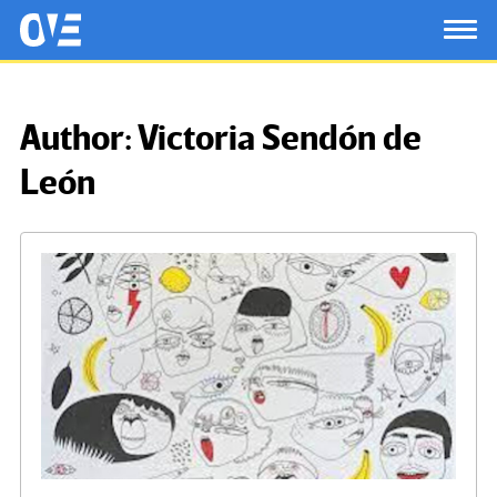
Saltar al contenido principal
OtrasVocesenEducacion.org
TOG
Author:
Victoria Sendón de
León