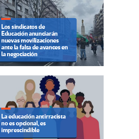
Los sindicatos de
Educación anunciarán
nuevas movilizaciones
ante la falta de avances en
la negociación
La educación antirracista
no es opcional, es
imprescindible