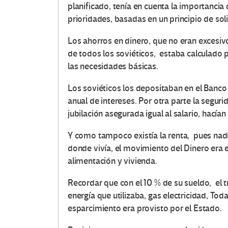
e
planificado, tenía en cuenta la importanci
prioridades, basadas en un principio de so
s
Los ahorros en dinero, que no eran excesivo
e
de todos los soviéticos, estaba calculado p
n
las necesidades básicas.
Los soviéticos los depositaban en el Banco 
E
anual de intereses. Por otra parte la segurid
d
jubilación asegurada igual al salario, hacía
u
Y como tampoco existía la renta, pues nad
donde vivía, el movimiento del Dinero era 
c
alimentación y vivienda.
a
Recordar que con el 10 % de su sueldo, el tr
energía que utilizaba, gas electricidad, To
c
esparcimiento era provisto por el Estado.