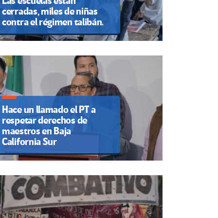
Las escuelas están
cerradas, miles de niñas
contra el régimen talibán.
Hace un llamado el PT a
respetar derechos de
maestros en Baja
California Sur