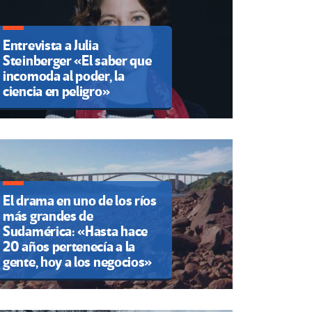
Entrevista a Julia
Steinberger «El saber que
incomoda al poder, la
ciencia en peligro»
El drama en uno de los ríos
más grandes de
Sudamérica: «Hasta hace
20 años pertenecía a la
gente, hoy a los negocios»