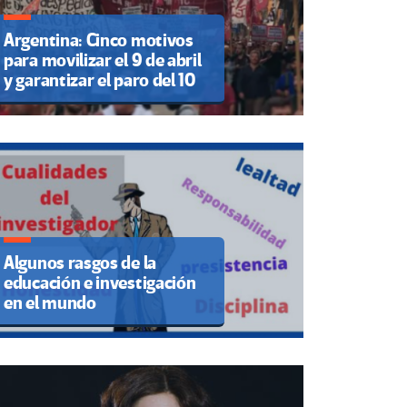
Argentina: Cinco motivos
para movilizar el 9 de abril
y garantizar el paro del 10
Algunos rasgos de la
educación e investigación
en el mundo