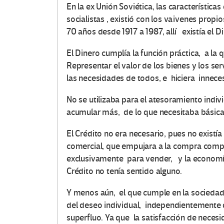
En la ex Unión Soviética, las característic
socialistas , existió con los vaivenes propi
70 años desde 1917 a 1987, allí existía el D
O
El Dinero cumplía la función práctica, a la
Representar el valor de los bienes y los ser
t
las necesidades de todos, e hiciera inneces
r
No se utilizaba para el atesoramiento indiv
acumular más, de lo que necesitaba básica
a
El Crédito no era necesario, pues no existía
s
comercial, que empujara a la compra comp
V
exclusivamente para vender, y la economía
Crédito no tenía sentido alguno.
o
Y menos aún, el que cumple en la sociedad c
c
del deseo individual, independientemente 
superfluo. Ya que la satisfacción de necesi