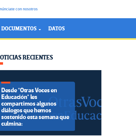
núnciate con nosotros
DOCUMENTOS
DATOS
OTICIAS RECIENTES
Desde *Otras Voces en
Educación* les
compartimos algunos
diálogos que hemos
sostenido esta semana que
culmina: