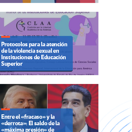
Protocolos para la atención
de la violencia sexual en
Instituciones de Educación
Superior
Entre el «fracaso» y la
«derrota»: El saldo de la
«máxima presión» de