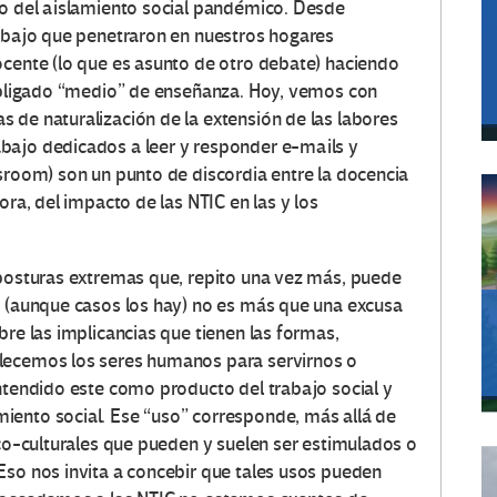
to del aislamiento social pandémico. Desde
rabajo que penetraron en nuestros hogares
ocente (lo que es asunto de otro debate) haciendo
 obligado “medio” de enseñanza. Hoy, vemos con
 de naturalización de la extensión de las labores
bajo dedicados a leer y responder e-mails y
ssroom) son un punto de discordia entre la docencia
ora, del impacto de las NTIC en las y los
 posturas extremas que, repito una vez más, puede
d (aunque casos los hay) no es más que una excusa
bre las implicancias que tienen las formas,
lecemos los seres humanos para servirnos o
entendido este como producto del trabajo social y
iento social. Ese “uso” corresponde, más allá de
ico-culturales que pueden y suelen ser estimulados o
Eso nos invita a concebir que tales usos pueden