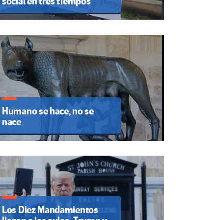
social en tres tiempos
Humano se hace, no se
nace
Los Diez Mandamientos