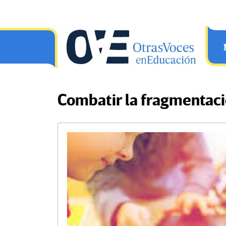
Saltar al contenido principal
OtrasVocesenEducacion.org
Combatir la fragmentaci