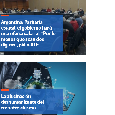
Argentina: Paritaria
estatal, el gobierno hará
una oferta salarial. “Por lo
menos que sean dos
dígitos”, pidió ATE
La alucinación
deshumanizante del
tecnofetichismo