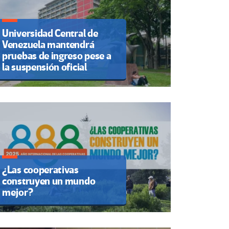
Universidad Central de
Venezuela mantendrá
pruebas de ingreso pese a
la suspensión oficial
¿Las cooperativas
construyen un mundo
mejor?