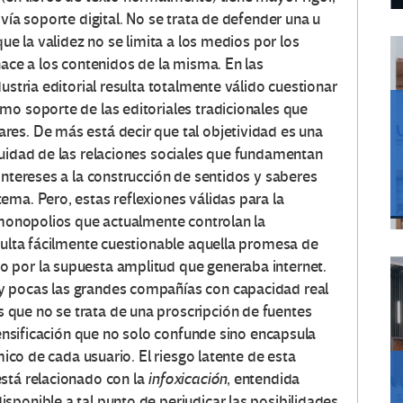
vía soporte digital. No se trata de defender una u
que la validez no se limita a los medios por los
hace a los contenidos de la misma. En las
ustria editorial resulta totalmente válido cuestionar
mo soporte de las editoriales tradicionales que
es. De más está decir que tal objetividad es una
quidad de las relaciones sociales que fundamentan
intereses a la construcción de sentidos y saberes
ema. Pero, estas reflexiones válidas para la
s monopolios que actualmente controlan la
esulta fácilmente cuestionable aquella promesa de
 por la supuesta amplitud que generaba internet.
y pocas las grandes compañías con capacidad real
que no se trata de una proscripción de fuentes
ntensificación que no solo confunde sino encapsula
mico de cada usuario. El riesgo latente de esta
stá relacionado con la
infoxicación
, entendida
sponible a tal punto de perjudicar las posibilidades