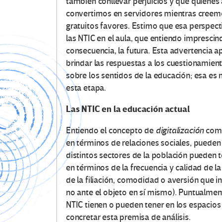
también conllevar perjuicios y que quiene
convertirnos en servidores mientras cree
gratuitos favores. Estimo que esa perspec
las NTIC en el aula, que entiendo imprescind
consecuencia, la futura. Esta advertencia 
brindar las respuestas a los cuestionamien
sobre los sentidos de la educación; esa es
esta etapa.
Las NTIC en la educación actual
Entiendo el concepto de
digitalización
como
en términos de relaciones sociales, pueden d
distintos sectores de la población pueden t
en términos de la frecuencia y calidad de la
de la filiación, comodidad o aversión que 
no ante el objeto en sí mismo). Puntualmen
NTIC tienen o pueden tener en los espacios
concretar esta premisa de análisis.