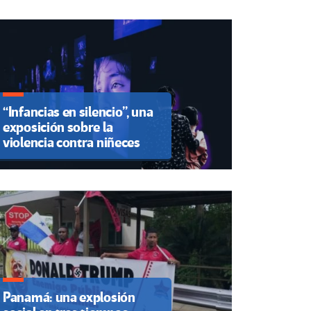
“Infancias en silencio”, una
exposición sobre la
violencia contra niñeces
Panamá: una explosión