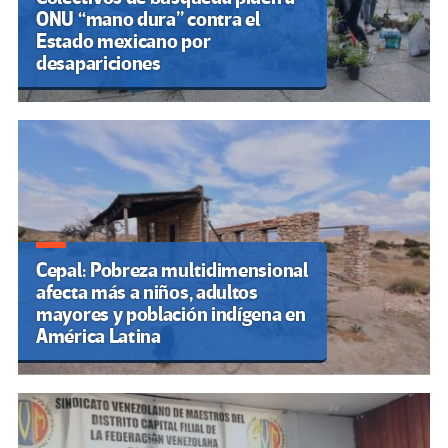
ONU “mano dura” contra el
Estado mexicano por
desapariciones
Cepal: Pobreza multidimensional
afecta más a niños, adultos
mayores y población indígena en
América Latina