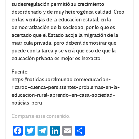
su desregulación permitió su crecimiento
desordenado y de muy heterogénea calidad. Creo
en las ventajas de la educación estatal, en la
democratización de la sociedad, por lo que es
acertado que el Estado acoja la migración de la
matrícula privada, pero deberá demostrar que
puede con la tarea y se verá que eso de que la
educación privada es mejor es inexacto.
Fuente:
https://noticiasporelmundo.com/educacion-
ricardo-cuenca-persistentes-problemas-en-la-
educacion-rural-aprendo-en-casa-sociedad-
noticias-peru
Comparte este contenido:
Fa
T
Te
Li
E
C