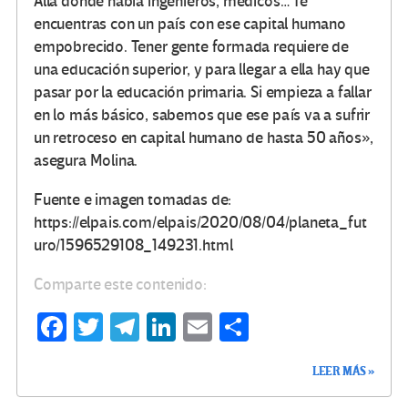
Allá donde había ingenieros, médicos… Te
encuentras con un país con ese capital humano
empobrecido. Tener gente formada requiere de
una educación superior, y para llegar a ella hay que
pasar por la educación primaria. Si empieza a fallar
en lo más básico, sabemos que ese país va a sufrir
un retroceso en capital humano de hasta 50 años»,
asegura Molina.
Fuente e imagen tomadas de:
https://elpais.com/elpais/2020/08/04/planeta_fut
uro/1596529108_149231.html
Comparte este contenido:
Fa
T
Te
Li
E
C
ce
wi
le
n
m
o
LEER MÁS »
b
tt
gr
ke
ail
m