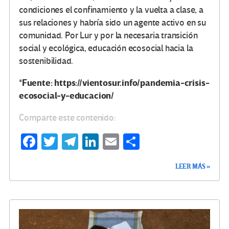
condiciones el confinamiento y la vuelta a clase, a
sus relaciones y habría sido un agente activo en su
comunidad. Por Lur y por la necesaria transición
social y ecológica, educación ecosocial hacia la
sostenibilidad.
*Fuente: https://vientosur.info/pandemia-crisis-
ecosocial-y-educacion/
Comparte este contenido:
Fa
T
Te
Li
E
C
ce
wi
le
n
m
o
LEER MÁS »
b
tt
gr
ke
ail
m
o
er
a
dI
p
o
m
n
ar
k
tir