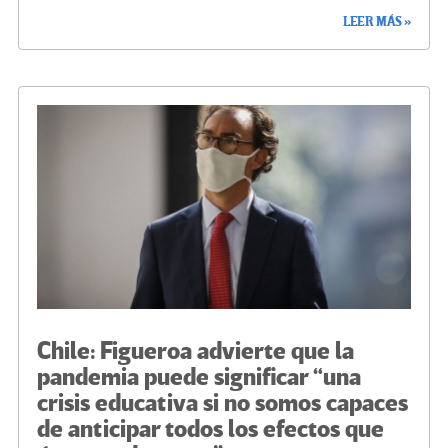
ce
wi
le
n
m
o
LEER MÁS »
b
tt
gr
ke
ail
m
o
er
a
dI
p
o
m
n
ar
k
tir
Chile: Figueroa advierte que la
pandemia puede significar “una
crisis educativa si no somos capaces
de anticipar todos los efectos que