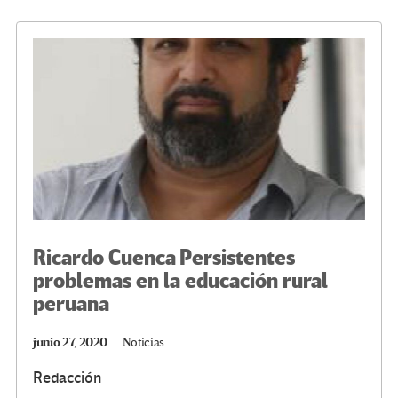
o
er
a
dI
p
o
m
n
ar
k
tir
Ricardo Cuenca Persistentes
problemas en la educación rural
peruana
junio 27, 2020
Noticias
Redacción