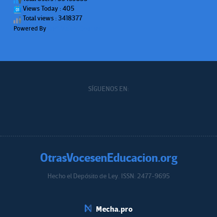
Views Today : 405
Total views : 3418377
Powered By
WPS Visitor Counter
SÍGUENOS EN:
OtrasVocesenEducacion.org
Hecho el Depósito de Ley. ISSN: 2477-9695
Educacion.org
Mecha.pro