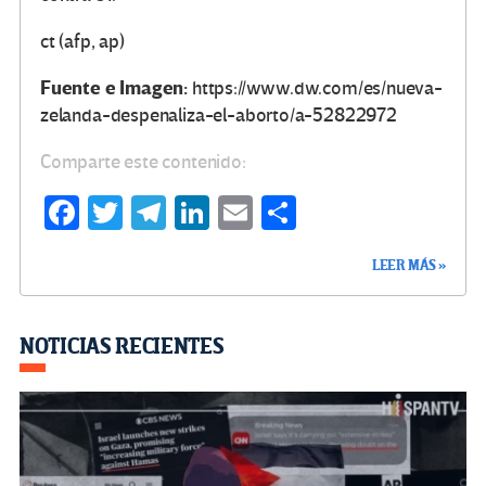
ct (afp, ap)
Fuente e Imagen:
https://www.dw.com/es/nueva-
zelanda-despenaliza-el-aborto/a-52822972
Comparte este contenido:
Fa
T
Te
Li
E
C
ce
wi
le
n
m
o
LEER MÁS »
b
tt
gr
ke
ail
m
o
er
a
dI
p
o
m
n
ar
NOTICIAS RECIENTES
k
tir