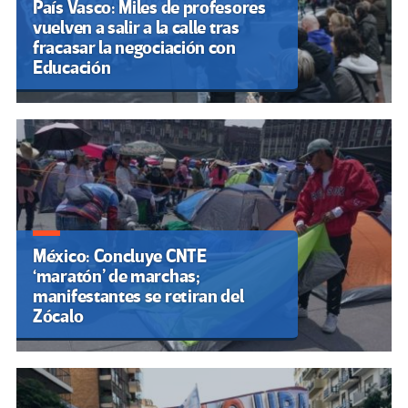
País Vasco: Miles de profesores
vuelven a salir a la calle tras
fracasar la negociación con
Educación
México: Concluye CNTE
‘maratón’ de marchas;
manifestantes se retiran del
Zócalo