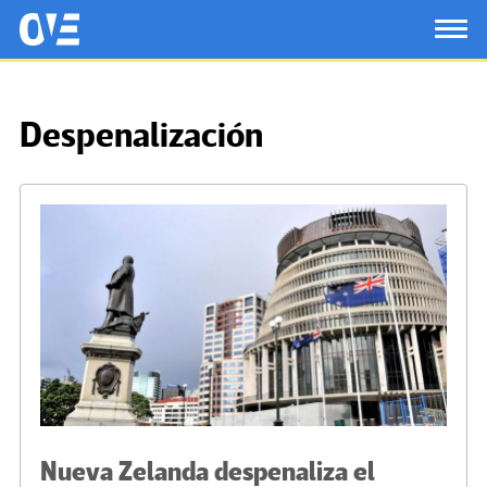
Saltar al contenido principal
OtrasVocesenEducacion.org
TOG
Despenalización
Nueva Zelanda despenaliza el