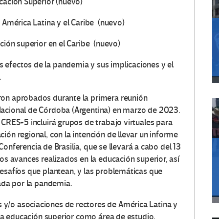
ucación Superior (nuevo)
n América Latina y el Caribe
(nuevo)
ación superior en el Caribe
(nuevo)
 efectos de la pandemia y sus implicaciones y el
.
ron aprobados durante la primera reunión
Nacional de Córdoba (Argentina) en marzo de 2023.
 CRES+5 incluirá grupos de trabajo virtuales para
ión regional, con la intención de llevar un informe
a Conferencia de Brasilia, que se llevará a cabo del 13
los avances realizados en la educación superior, así
desafíos que plantean, y las problemáticas que
cada por la pandemia.
y/o asociaciones de rectores de América Latina y
a la educación superior como área de estudio,