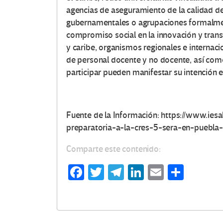
agencias de aseguramiento de la calidad de
gubernamentales o agrupaciones formalmen
compromiso social en la innovación y tran
O
y caribe, organismos regionales e internaci
de personal docente y no docente, así como
t
participar pueden manifestar su intención 
r
a
Fuente de la Información: https://www.ie
preparatoria-a-la-cres-5-sera-en-puebla
s
Comparte este contenido:
V
Fa
T
Te
Li
E
C
o
ce
wi
le
n
m
o
c
b
tt
gr
ke
ail
m
o
er
a
dI
p