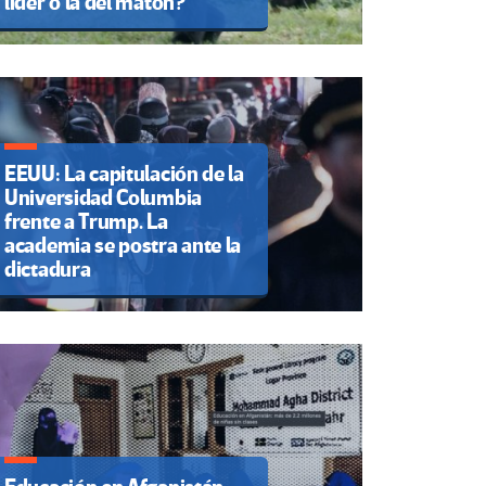
líder o la del matón?
EEUU: La capitulación de la
Universidad Columbia
frente a Trump. La
academia se postra ante la
dictadura