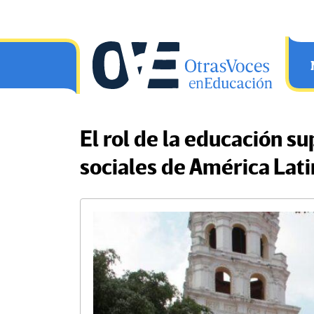
Saltar al contenido principal
OtrasVocesenEducacion.org
El rol de la educación su
sociales de América Lati