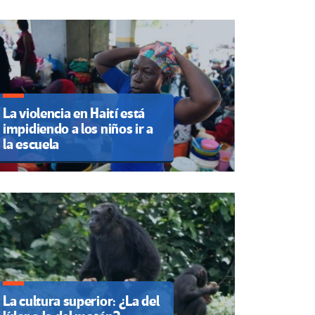
La violencia en Haití está
impidiendo a los niños ir a
la escuela
La cultura superior: ¿La del