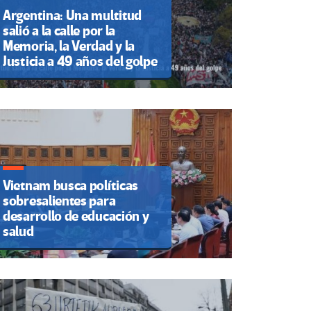
Argentina: Una multitud
salió a la calle por la
Memoria, la Verdad y la
Justicia a 49 años del golpe
Vietnam busca políticas
sobresalientes para
desarrollo de educación y
salud