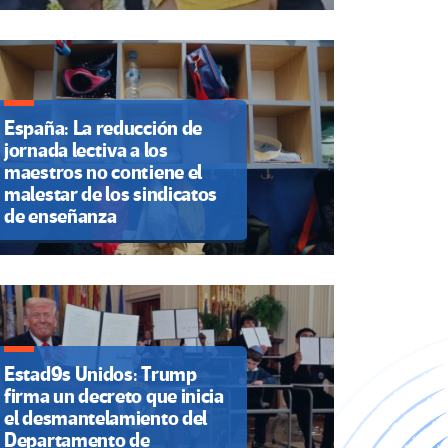
España: La reducción de
jornada lectiva a los
maestros no contiene el
malestar de los sindicatos
de enseñanza
Estad9s Unidos: Trump
firma un decreto que inicia
el desmantelamiento del
Departamento de