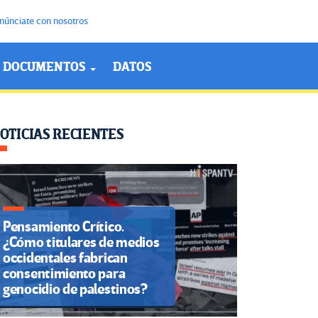
núnciate con nosotros
DOCUMENTOS
DATOS
OTICIAS RECIENTES
Pensamiento Crítico.
¿Cómo titulares de medios
occidentales fabrican
consentimiento para
genocidio de palestinos?