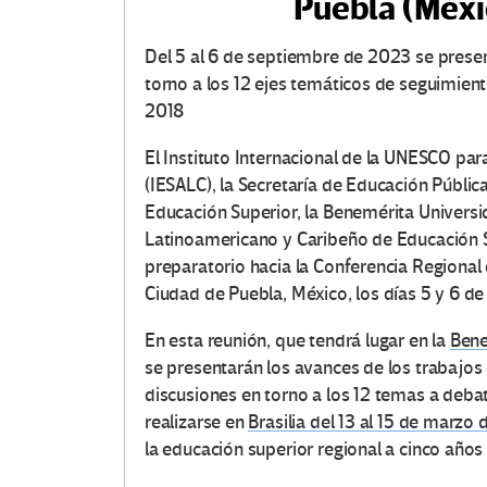
Puebla (Méxi
Del 5 al 6 de septiembre de 2023 se presen
torno a los 12 ejes temáticos de seguimien
2018
El Instituto Internacional de la UNESCO par
(IESALC), la Secretaría de Educación Públic
Educación Superior, la Benemérita Univers
Latinoamericano y Caribeño de Educación 
preparatorio hacia la Conferencia Regional 
Ciudad de Puebla, México, los días 5 y 6 d
En esta reunión, que tendrá lugar en la
Bene
se presentarán los avances de los trabajos 
discusiones en torno a los 12 temas a debat
realizarse en
Brasilia del 13 al 15 de marzo
la educación superior regional a cinco años