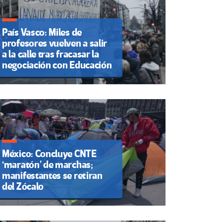
País Vasco: Miles de
profesores vuelven a salir
a la calle tras fracasar la
negociación con Educación
México: Concluye CNTE
‘maratón’ de marchas;
manifestantes se retiran
del Zócalo