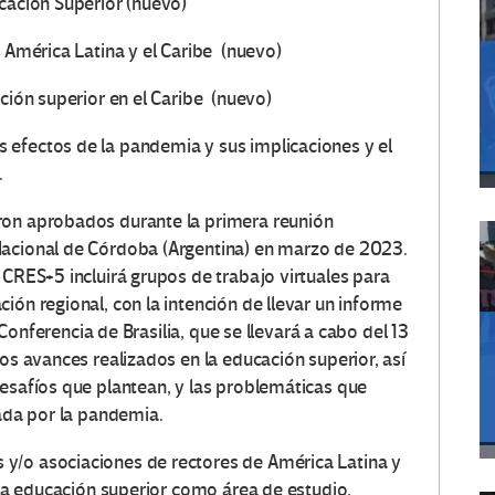
ucación Superior (nuevo)
n América Latina y el Caribe
(nuevo)
ación superior en el Caribe
(nuevo)
 efectos de la pandemia y sus implicaciones y el
.
ron aprobados durante la primera reunión
Nacional de Córdoba (Argentina) en marzo de 2023.
 CRES+5 incluirá grupos de trabajo virtuales para
ión regional, con la intención de llevar un informe
a Conferencia de Brasilia, que se llevará a cabo del 13
los avances realizados en la educación superior, así
desafíos que plantean, y las problemáticas que
cada por la pandemia.
y/o asociaciones de rectores de América Latina y
a la educación superior como área de estudio,