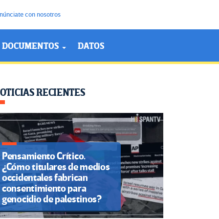
núnciate con nosotros
DOCUMENTOS
DATOS
OTICIAS RECIENTES
Pensamiento Crítico.
¿Cómo titulares de medios
occidentales fabrican
consentimiento para
genocidio de palestinos?