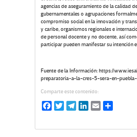
agencias de aseguramiento de la calidad de
gubernamentales o agrupaciones formalmen
compromiso social en la innovación y tran
O
y caribe, organismos regionales e internaci
de personal docente y no docente, así como
t
participar pueden manifestar su intención 
r
a
Fuente de la Información: https://www.ie
preparatoria-a-la-cres-5-sera-en-puebla
s
Comparte este contenido:
V
Fa
T
Te
Li
E
C
o
ce
wi
le
n
m
o
c
b
tt
gr
ke
ail
m
o
er
a
dI
p