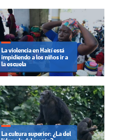
La violencia en Haití está
impidiendo a los niños ir a
la escuela
La cultura superior: ¿La del