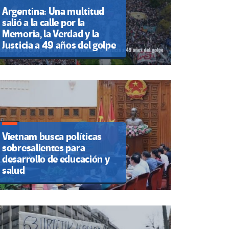
Argentina: Una multitud
salió a la calle por la
Memoria, la Verdad y la
Justicia a 49 años del golpe
Vietnam busca políticas
sobresalientes para
desarrollo de educación y
salud