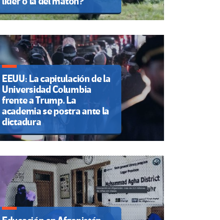
líder o la del matón?
EEUU: La capitulación de la
Universidad Columbia
frente a Trump. La
academia se postra ante la
dictadura