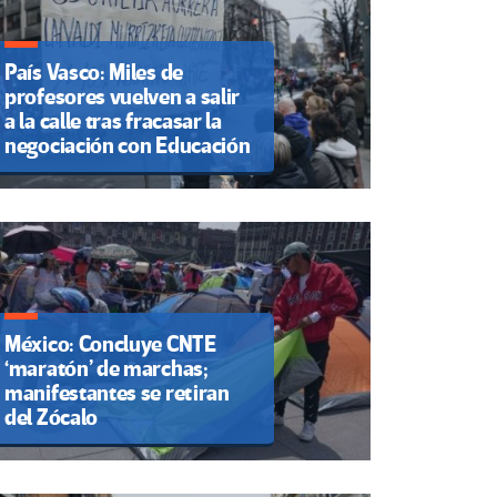
País Vasco: Miles de
profesores vuelven a salir
a la calle tras fracasar la
negociación con Educación
México: Concluye CNTE
‘maratón’ de marchas;
manifestantes se retiran
del Zócalo