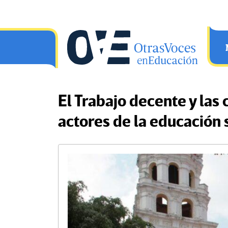
Saltar al contenido principal
OtrasVocesenEducacion.org
El Trabajo decente y las 
actores de la educación 