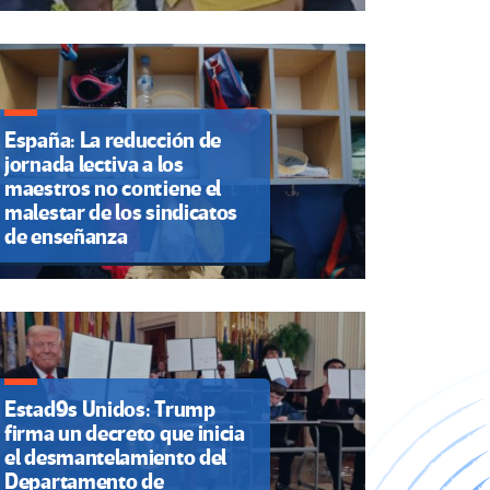
España: La reducción de
jornada lectiva a los
maestros no contiene el
malestar de los sindicatos
de enseñanza
Estad9s Unidos: Trump
firma un decreto que inicia
el desmantelamiento del
Departamento de