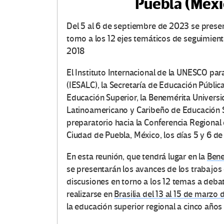
Puebla (Méxi
Del 5 al 6 de septiembre de 2023 se presen
torno a los 12 ejes temáticos de seguimien
2018
El Instituto Internacional de la UNESCO par
(IESALC), la Secretaría de Educación Públic
Educación Superior, la Benemérita Univers
Latinoamericano y Caribeño de Educación 
preparatorio hacia la Conferencia Regional 
Ciudad de Puebla, México, los días 5 y 6 d
En esta reunión, que tendrá lugar en la
Bene
se presentarán los avances de los trabajos 
discusiones en torno a los 12 temas a debat
realizarse en
Brasilia del 13 al 15 de marzo
la educación superior regional a cinco años