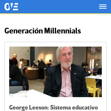
Saltar al contenido principal
OtrasVocesenEducacion.org
TOG
Generación Millennials
George Leeson: Sistema educativo