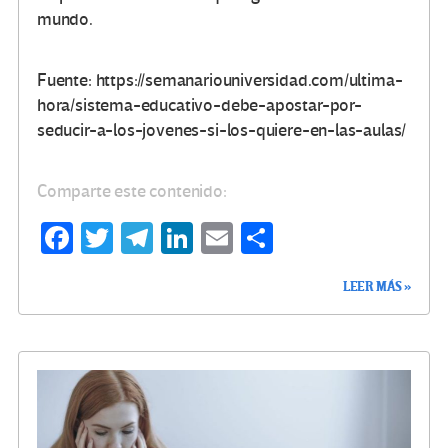
mundo.
Fuente: https://semanariouniversidad.com/ultima-
hora/sistema-educativo-debe-apostar-por-
seducir-a-los-jovenes-si-los-quiere-en-las-aulas/
Comparte este contenido:
Fa
T
Te
Li
E
C
ce
wi
le
n
m
o
LEER MÁS »
b
tt
gr
ke
ail
m
o
er
a
dI
p
o
m
n
ar
k
tir