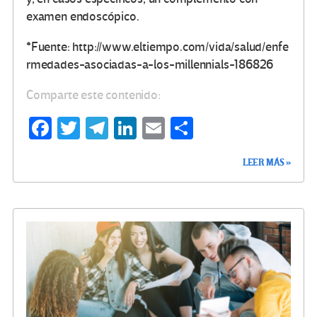
examen endoscópico.
*Fuente: http://www.eltiempo.com/vida/salud/enfe
rmedades-asociadas-a-los-millennials-186826
Comparte este contenido:
Fa
T
Te
Li
E
C
ce
wi
le
n
m
o
LEER MÁS »
b
tt
gr
ke
ail
m
o
er
a
dI
p
o
m
n
ar
k
tir