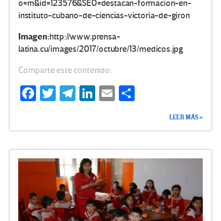
o=rn&id=123576&SEO=destacan-formacion-en-
instituto-cubano-de-ciencias-victoria-de-giron
Imagen:
http://www.prensa-
latina.cu/images/2017/octubre/13/medicos.jpg
Comparte este contenido:
Fa
T
Te
Li
E
C
ce
wi
le
n
m
o
LEER MÁS »
b
tt
gr
ke
ail
m
o
er
a
dI
p
o
m
n
ar
k
tir