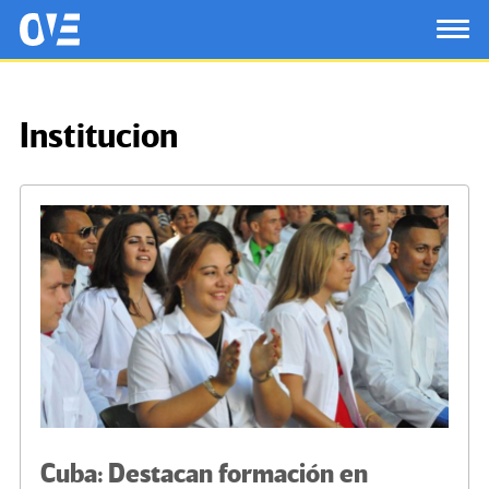
Saltar al contenido principal
OtrasVocesenEducacion.org
TOG
Institucion
Cuba: Destacan formación en