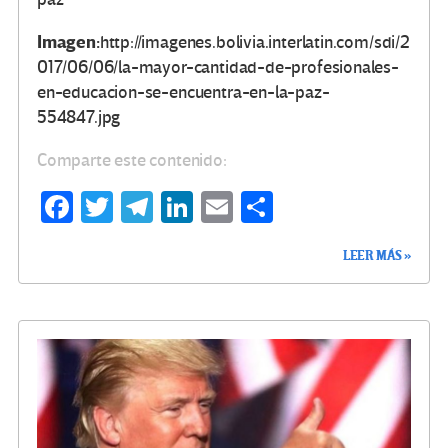
Imagen:
http://imagenes.bolivia.interlatin.com/sdi/2
017/06/06/la-mayor-cantidad-de-profesionales-
en-educacion-se-encuentra-en-la-paz-
554847.jpg
Comparte este contenido:
Fa
T
Te
Li
E
C
ce
wi
le
n
m
o
LEER MÁS »
b
tt
gr
ke
ail
m
o
er
a
dI
p
o
m
n
ar
k
tir