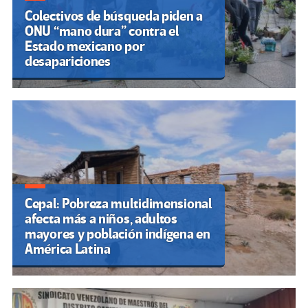
Colectivos de búsqueda piden a
ONU “mano dura” contra el
Estado mexicano por
desapariciones
Cepal: Pobreza multidimensional
afecta más a niños, adultos
mayores y población indígena en
América Latina