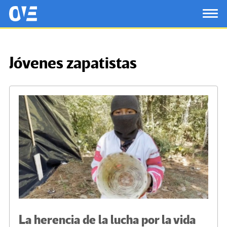
Saltar al contenido principal
OtrasVocesenEducacion.org
TOG
Jóvenes zapatistas
La herencia de la lucha por la vida