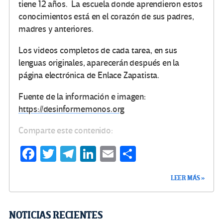
tiene 12 años. La escuela donde aprendieron estos
conocimientos está en el corazón de sus padres,
madres y anteriores.
Los videos completos de cada tarea, en sus
lenguas originales, aparecerán después en la
página electrónica de Enlace Zapatista.
Fuente de la información e imagen:
https://desinformemonos.org
Comparte este contenido:
Fa
T
Te
Li
E
C
ce
wi
le
n
m
o
LEER MÁS »
b
tt
gr
ke
ail
m
o
er
a
dI
p
o
m
n
ar
NOTICIAS RECIENTES