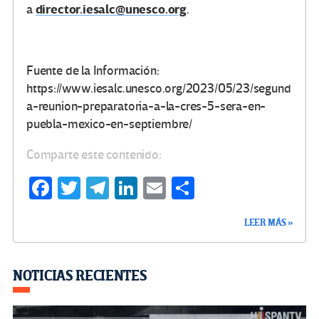
director.iesalc@unesco.org
a
.
Fuente de la Información:
https://www.iesalc.unesco.org/2023/05/23/segund
a-reunion-preparatoria-a-la-cres-5-sera-en-
puebla-mexico-en-septiembre/
Comparte este contenido:
Fa
T
Te
Li
E
C
ce
wi
le
n
m
o
LEER MÁS »
b
tt
gr
ke
ail
m
o
er
a
dI
p
o
m
n
ar
NOTICIAS RECIENTES
k
tir