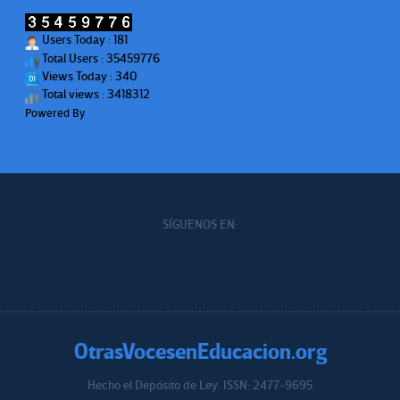
Users Today : 181
Total Users : 35459776
Views Today : 340
Total views : 3418312
Powered By
WPS Visitor Counter
SÍGUENOS EN:
OtrasVocesenEducacion.org
Hecho el Depósito de Ley. ISSN: 2477-9695
Educacion.org