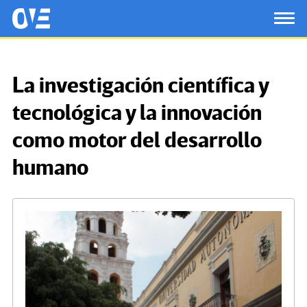
Saltar al contenido principal
OtrasVocesenEducacion.org
TOG
La investigación científica y
tecnológica y la innovación
como motor del desarrollo
humano