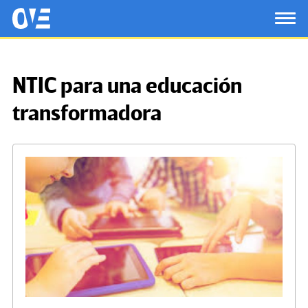
Saltar al contenido principal
OtrasVocesenEducacion.org
TOG
NTIC para una educación
transformadora