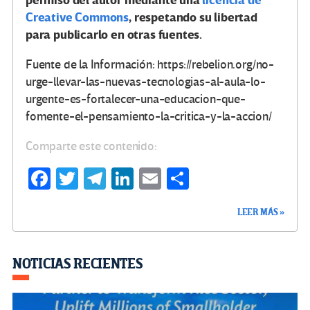
permiso del autor mediante una
licencia de
Creative Commons
, respetando su libertad
para publicarlo en otras fuentes.
Fuente de la Información: https://rebelion.org/no-
urge-llevar-las-nuevas-tecnologias-al-aula-lo-
urgente-es-fortalecer-una-educacion-que-
fomente-el-pensamiento-la-critica-y-la-accion/
Comparte este contenido:
Fa
T
Te
Li
E
C
ce
wi
le
n
m
o
LEER MÁS »
b
tt
gr
ke
ail
m
o
er
a
dI
p
o
m
n
ar
NOTICIAS RECIENTES
k
tir