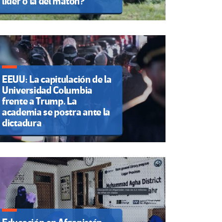
líder o la del matón?
EEUU: La capitulación de la
Universidad Columbia
frente a Trump. La
academia se postra ante la
dictadura