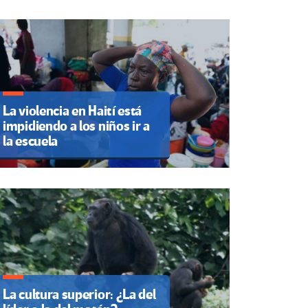
La violencia en Haití está
impidiendo a los niños ir a
la escuela
La cultura superior: ¿La del