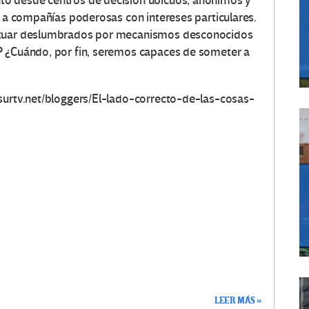
to desde centros de decisión ubicuos, anónimos y
s a compañías poderosas con intereses particulares.
actuar deslumbrados por mecanismos desconocidos
? ¿Cuándo, por fin, seremos capaces de someter a
esurtv.net/bloggers/El-lado-correcto-de-las-cosas-
LEER MÁS »