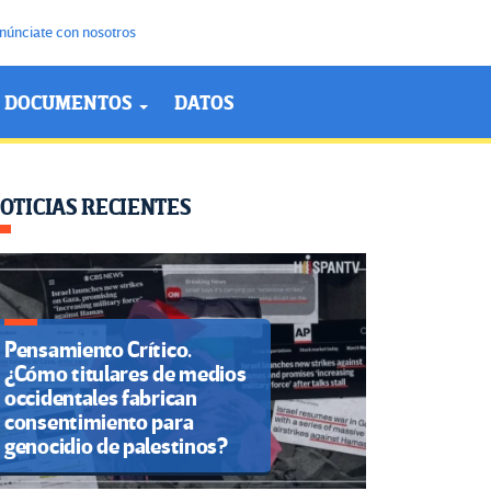
núnciate con nosotros
DOCUMENTOS
DATOS
OTICIAS RECIENTES
Pensamiento Crítico.
¿Cómo titulares de medios
occidentales fabrican
consentimiento para
genocidio de palestinos?