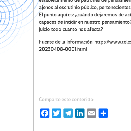
establecimiento de patrones de pensamien
ajenos al escrutinio público, perteneciente
El punto aquí es: ¿cuándo dejaremos de 
capaces de incidir en nuestro pensamiento
juicio todo cuanto nos afecta?
Fuente de la Información: https://www.tel
20230408-0001.html
Comparte este contenido:
Fa
T
Te
Li
E
C
ce
wi
le
n
m
o