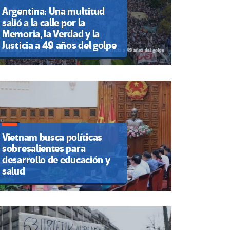
Argentina: Una multitud
salió a la calle por la
Memoria, la Verdad y la
Justicia a 49 años del golpe
Vietnam busca políticas
sobresalientes para
desarrollo de educación y
salud