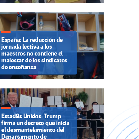
España: La reducción de
jornada lectiva a los
maestros no contiene el
malestar de los sindicatos
de enseñanza
Estad9s Unidos: Trump
firma un decreto que inicia
el desmantelamiento del
Departamento de