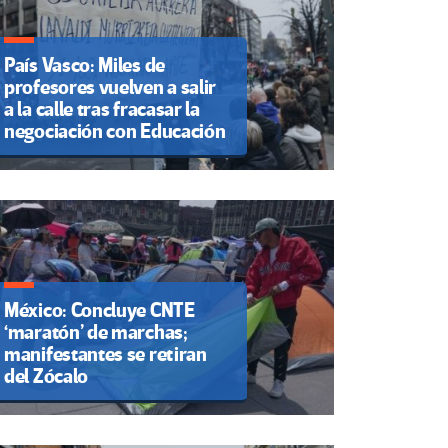
País Vasco: Miles de
profesores vuelven a salir
a la calle tras fracasar la
negociación con Educación
México: Concluye CNTE
‘maratón’ de marchas;
manifestantes se retiran
del Zócalo