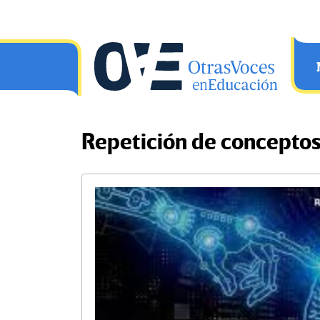
Saltar al contenido principal
OtrasVocesenEducacion.org
Repetición de conceptos