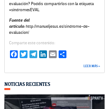
evaluación? Podéis compartirlos con la etiqueta
#sindromesEVAL
Fuente del
artículo:
http://manueljesus.es/sindrome-de-
evaluacion/
Comparte este contenido:
Fa
T
Te
Li
E
C
ce
wi
le
n
m
o
LEER MÁS »
b
tt
gr
ke
ail
m
o
er
a
dI
p
o
m
n
ar
NOTICIAS RECIENTES
k
tir