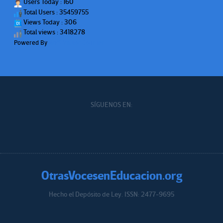
Users Today : 160
Total Users : 35459755
Views Today : 306
Total views : 3418278
Powered By
WPS Visitor Counter
SÍGUENOS EN:
OtrasVocesenEducacion.org
Hecho el Depósito de Ley. ISSN: 2477-9695
Educacion.org