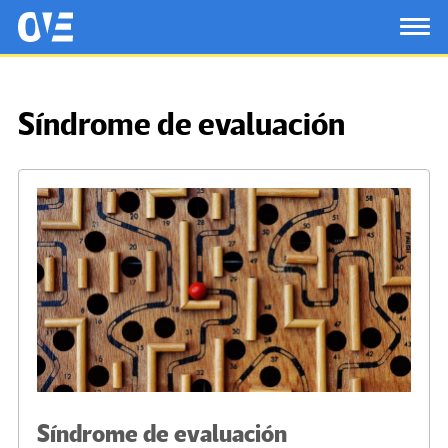
Saltar al contenido principal
OtrasVocesenEducacion.org
TOG
Síndrome de evaluación
Síndrome de evaluación