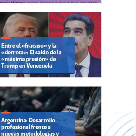
Entre el «fracaso» y la
«derrota»: El saldo de la
«máxima presión» de
Trump en Venezuela
Argentina: Desarrollo
profesional frente a
nuevas metodologías y