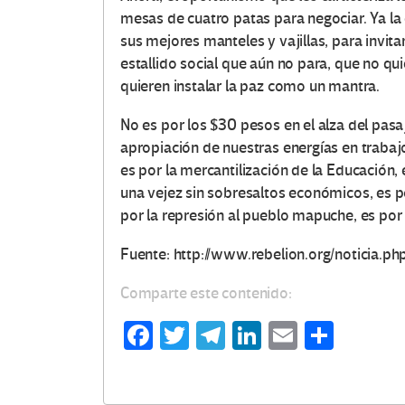
mesas de cuatro patas para negociar. Ya la 
sus mejores manteles y vajillas, para invitar
estallido social que aún no para, que no qu
quieren instalar la paz como un mantra.
No es por los $30 pesos en el alza del pasa
apropiación de nuestras energías en trabajo
es por la mercantilización de la Educación, 
una vejez sin sobresaltos económicos, es po
por la represión al pueblo mapuche, es por 
Fuente: http://www.rebelion.org/noticia.p
Comparte este contenido:
Fa
T
Te
Li
E
C
ce
wi
le
n
m
o
b
tt
gr
ke
ail
m