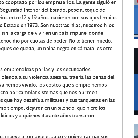
o cooptado por los empresarios. La gente siguió en
e Seguridad Interior del Estado, pese al toque de
os entre 12 y 19 años, nacieron con sus ojos limpios
e Estado en 1973. Son nuestras hijas, nuestros hijos
sin la carga de vivir en un país impune, donde
 genocidio por cuotas de poder. No le tienen miedo,
toques de queda, un boina negra en cámara, es otro
s emprendidas por las y los secundarios.
lencia a su violencia asesina, traería las penas del
e ya hemos vivido, los costos que siempre hemos
lucha por cambiar sistemas que nos oprimen.
 que hoy desafía a militares y sus tanquetas en las
smo tiempo, dejaron en un silencio, que hiere los
olíticos y a quienes durante años transaron
los mueve a tomarse el palco y quieren armar sus