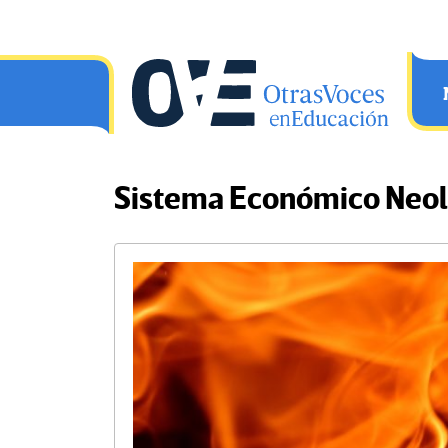
Saltar al contenido principal
OtrasVocesenEducacion.org
Sistema Económico Neol