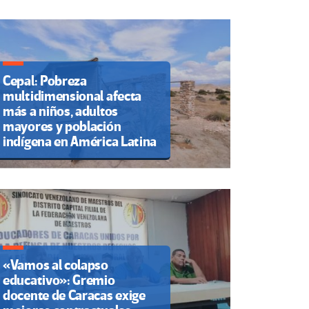
Cepal: Pobreza
multidimensional afecta
más a niños, adultos
mayores y población
indígena en América Latina
«Vamos al colapso
educativo»: Gremio
docente de Caracas exige