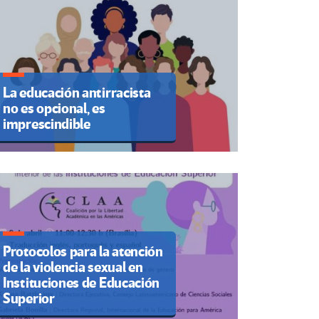
La educación antirracista
no es opcional, es
imprescindible
Protocolos para la atención
de la violencia sexual en
Instituciones de Educación
Superior