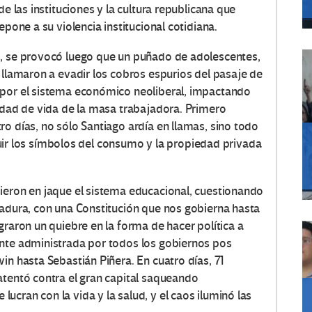
de las instituciones y la cultura republicana que
epone a su violencia institucional cotidiana.
d, se provocó luego que un puñado de adolescentes,
 llamaron a evadir los cobros espurios del pasaje de
 por el sistema económico neoliberal, impactando
lidad de vida de la masa trabajadora. Primero
o días, no sólo Santiago ardía en llamas, sino todo
struir los símbolos del consumo y la propiedad privada
ieron en jaque el sistema educacional, cuestionando
tadura, con una Constitución que nos gobierna hasta
graron un quiebre en la forma de hacer política a
ente administrada por todos los gobiernos pos
in hasta Sebastián Piñera. En cuatro días, 71
atentó contra el gran capital saqueando
cran con la vida y la salud, y el caos iluminó las