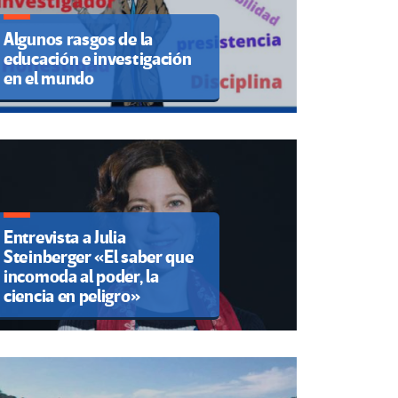
Algunos rasgos de la
educación e investigación
en el mundo
Entrevista a Julia
Steinberger «El saber que
incomoda al poder, la
ciencia en peligro»