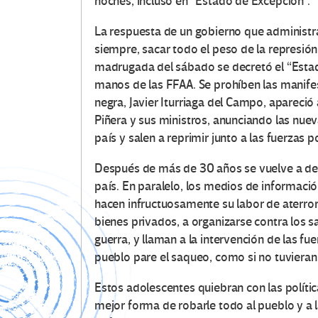
noches, incluso en “Estado de Excepción”.
La respuesta de un gobierno que administra 
siempre, sacar todo el peso de la represión 
madrugada del sábado se decretó el “Estad
manos de las FFAA. Se prohíben las manifes
negra, Javier Iturriaga del Campo, apareció 
Piñera y sus ministros, anunciando las nue
país y salen a reprimir junto a las fuerzas po
Después de más de 30 años se vuelve a dec
país. En paralelo, los medios de informaci
hacen infructuosamente su labor de aterrori
bienes privados, a organizarse contra los 
guerra, y llaman a la intervención de las f
pueblo pare el saqueo, como si no tuvieran a
Estos adolescentes quiebran con las políti
mejor forma de robarle todo al pueblo y a l