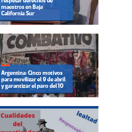
respetar derechos de
maestros en Baja
California Sur
Argentina: Cinco motivos
para movilizar el 9 de abril
y garantizar el paro del 10