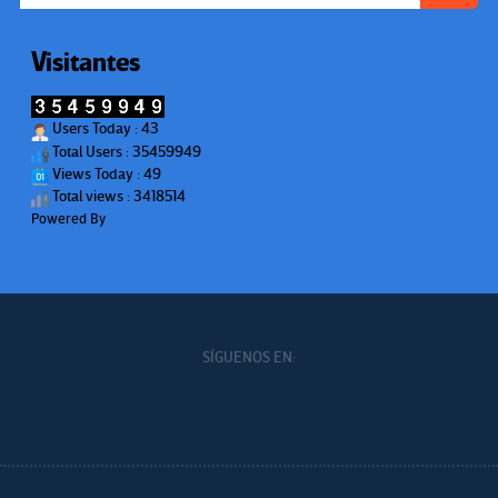
Visitantes
Users Today : 43
Total Users : 35459949
Views Today : 49
Total views : 3418514
Powered By
WPS Visitor Counter
SÍGUENOS EN: