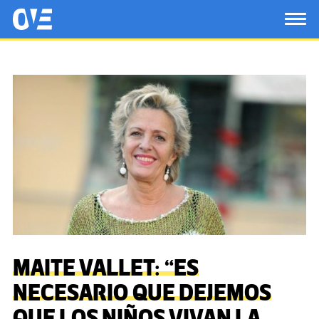
Saltar al contenido principal
OtrasVocesenEducacion.org
TOG
MAITE VALLET: “ES
NECESARIO QUE DEJEMOS
QUE LOS NIÑOS VIVAN LA