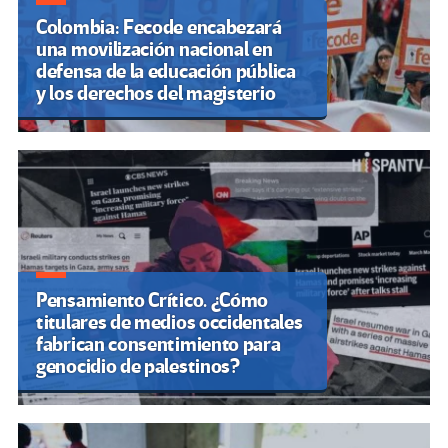
Colombia: Fecode encabezará
una movilización nacional en
defensa de la educación pública
y los derechos del magisterio
Pensamiento Crítico. ¿Cómo
titulares de medios occidentales
fabrican consentimiento para
genocidio de palestinos?