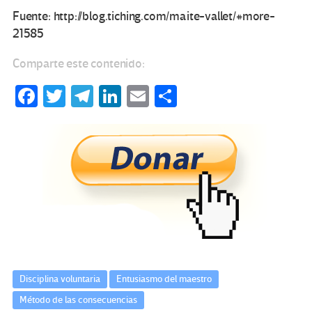
Fuente: http://blog.tiching.com/maite-vallet/#more-
21585
Comparte este contenido:
Fa
T
Te
Li
E
C
ce
wi
le
n
m
o
b
tt
gr
ke
ail
m
o
er
a
dI
p
o
m
n
ar
k
tir
Disciplina voluntaria
Entusiasmo del maestro
Método de las consecuencias