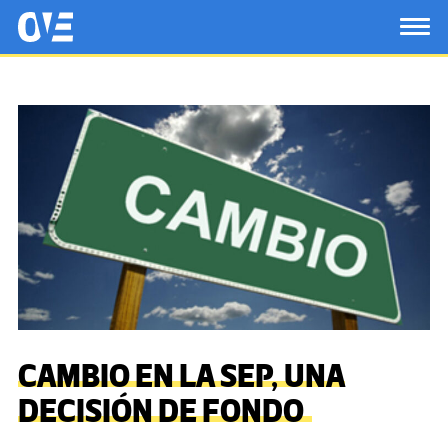
Saltar al contenido principal
OtrasVocesenEducacion.org
TOG
CAMBIO EN LA SEP, UNA
DECISIÓN DE FONDO