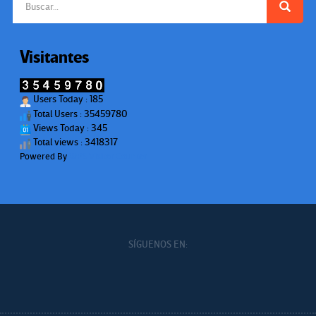
Visitantes
Users Today : 185
Total Users : 35459780
Views Today : 345
Total views : 3418317
Powered By
WPS Visitor Counter
SÍGUENOS EN: