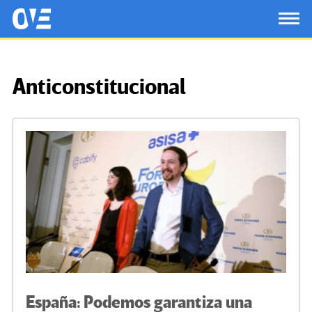
Saltar al contenido principal
OtrasVocesenEducacion.org
TOG
Anticonstitucional
España: Podemos garantiza una