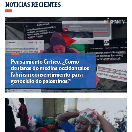
o
m
n
ar
NOTICIAS RECIENTES
k
tir
Pensamiento Crítico. ¿Cómo
titulares de medios occidentales
fabrican consentimiento para
genocidio de palestinos?