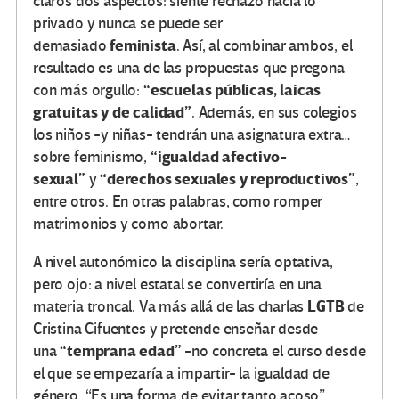
claros dos aspectos: siente rechazo hacia lo
privado y nunca se puede ser
feminista
demasiado
. Así, al combinar ambos, el
resultado es una de las propuestas que pregona
“escuelas públicas, laicas
con más orgullo:
gratuitas y de calidad”
. Además, en sus colegios
los niños -y niñas- tendrán una asignatura extra…
“igualdad afectivo-
sobre feminismo,
sexual”
“derechos sexuales y reproductivos”
y
,
entre otros. En otras palabras, como romper
matrimonios y como abortar.
A nivel autonómico la disciplina sería optativa,
pero ojo: a nivel estatal se convertiría en una
LGTB
materia troncal. Va más allá de las charlas
de
Cristina Cifuentes y pretende enseñar desde
“temprana edad”
una
-no concreta el curso desde
el que se empezaría a impartir- la igualdad de
género. “Es una forma de evitar tanto acoso”,