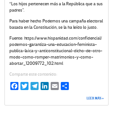
“Los hijos pertenecen más a la República que a sus
padres”.
Para haber hecho Podemos una campaña electoral
basada en la Constitución, se la ha leído lo justo.
Fuente: https://www.hispanidad.com/confidencial/
podemos-garantiza-una-educacion-feminista-
publica-laica-y-anticonstitucional-dicho-de-otro-
modo-como-romper-matrimonios-y-como-
abortar_12009772_102.html
Comparte este contenido:
Fa
T
Te
Li
E
C
ce
wi
le
n
m
o
LEER MÁS »
b
tt
gr
ke
ail
m
o
er
a
dI
p