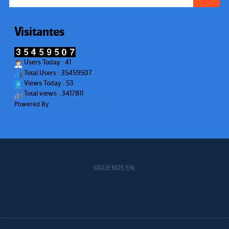
Visitantes
Users Today : 41
Total Users : 35459507
Views Today : 53
Total views : 3417811
Powered By
WPS Visitor Counter
SÍGUENOS EN: