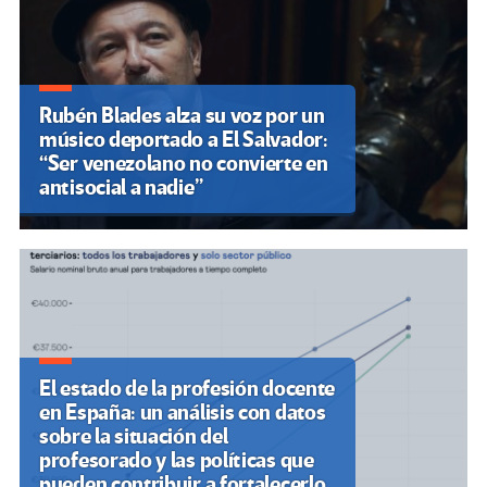
Rubén Blades alza su voz por un
músico deportado a El Salvador:
“Ser venezolano no convierte en
antisocial a nadie”
El estado de la profesión docente
en España: un análisis con datos
sobre la situación del
profesorado y las políticas que
pueden contribuir a fortalecerlo