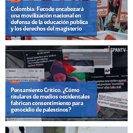
Colombia: Fecode encabezará
una movilización nacional en
defensa de la educación pública
y los derechos del magisterio
Pensamiento Crítico. ¿Cómo
titulares de medios occidentales
fabrican consentimiento para
genocidio de palestinos?