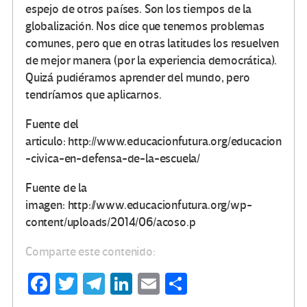
espejo de otros países. Son los tiempos de la
globalización. Nos dice que tenemos problemas
comunes, pero que en otras latitudes los resuelven
de mejor manera (por la experiencia democrática).
Quizá pudiéramos aprender del mundo, pero
tendríamos que aplicarnos.
Fuente del
articulo: http://www.educacionfutura.org/educacion
-civica-en-defensa-de-la-escuela/
Fuente de la
imagen: http://www.educacionfutura.org/wp-
content/uploads/2014/06/acoso.p
Comparte este contenido:
Fa
T
Te
Li
E
C
ce
wi
le
n
m
o