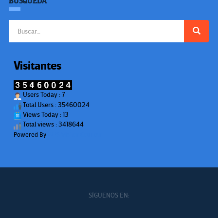
BÚSQUEDA
Buscar:
Visitantes
Users Today : 7
Total Users : 35460024
Views Today : 13
Total views : 3418644
Powered By
WPS Visitor Counter
SÍGUENOS EN: