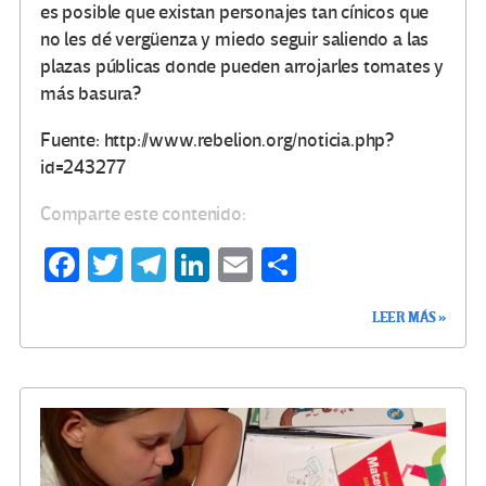
es posible que existan personajes tan cínicos que
no les dé vergüenza y miedo seguir saliendo a las
plazas públicas donde pueden arrojarles tomates y
más basura?
Fuente: http://www.rebelion.org/noticia.php?
id=243277
Comparte este contenido:
Fa
T
Te
Li
E
C
ce
wi
le
n
m
o
LEER MÁS »
b
tt
gr
ke
ail
m
o
er
a
dI
p
o
m
n
ar
k
tir