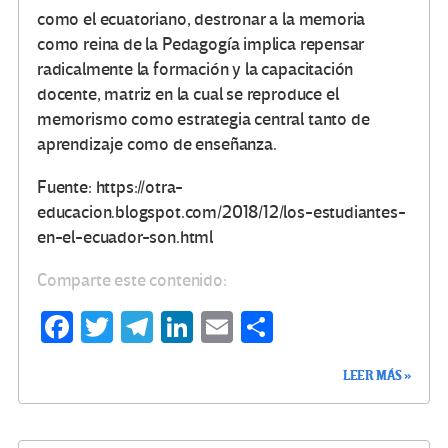
como el ecuatoriano, destronar a la memoria
como reina de la Pedagogía implica repensar
radicalmente la formación y la capacitación
docente, matriz en la cual se reproduce el
memorismo como estrategia central tanto de
aprendizaje como de enseñanza.
Fuente: https://otra-
educacion.blogspot.com/2018/12/los-estudiantes-
en-el-ecuador-son.html
Comparte este contenido:
Fa
T
Te
Li
E
C
ce
wi
le
n
m
o
LEER MÁS »
b
tt
gr
ke
ail
m
o
er
a
dI
p