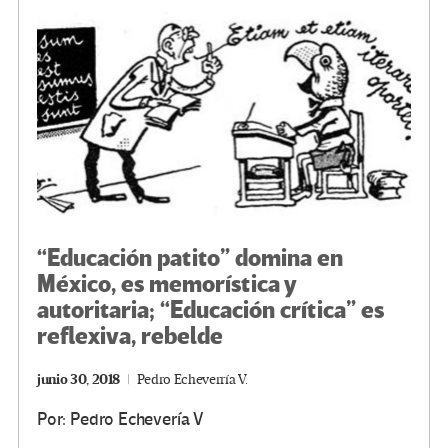
o
m
n
ar
k
tir
“Educación patito” domina en
México, es memorística y
autoritaria; “Educación crítica” es
reflexiva, rebelde
junio 30, 2018
Pedro Echeverría V.
Por: Pedro Echevería V