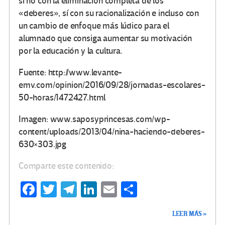
si no con la eliminación completa de los
«deberes», sí con su racionalización e incluso con
un cambio de enfoque más lúdico para el
alumnado que consiga aumentar su motivación
por la educación y la cultura.
Fuente: http://www.levante-
emv.com/opinion/2016/09/28/jornadas-escolares-
50-horas/1472427.html
Imagen: www.saposyprincesas.com/wp-
content/uploads/2013/04/nina-haciendo-deberes-
630×303.jpg
Comparte este contenido:
Fa
T
Te
Li
E
C
ce
wi
le
n
m
o
LEER MÁS »
b
tt
gr
ke
ail
m