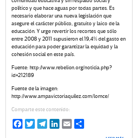
comunidad educativa y sin respaldo social y
político y que hace aguas por todas partes. Es
necesario elaborar una nueva legislación que
asegure el carácter público, gratuito y laico de la
educación. Y urge revertir los recortes que sólo
entre 2008 y 2011 supusieron el 19,4% del gasto en
educación para poder garantizar la equidad y la
cohesión social en este país.
Fuente: http://www.rebelion.org/noticia.php?
id=212189
Fuente de la imagen:
http://www.ampavictoriaquilez.com/lomce/
Comparte este contenido:
Fa
T
Te
Li
E
C
ce
wi
le
n
m
o