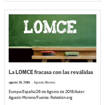
o
er
a
dI
p
o
m
n
ar
k
tir
La LOMCE fracasa con las reválidas
agosto 26, 2016
Agustín Moreno
Europa/España/26 de Agosto de 2016/Autor:
Agustin Moreno/Fuente: Rebelión.org