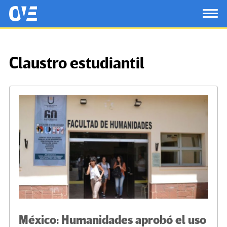
Saltar al contenido principal
OtrasVocesenEducacion.org
TOG
Claustro estudiantil
México: Humanidades aprobó el uso