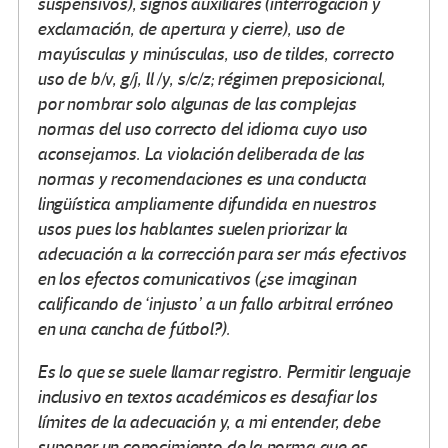
suspensivos), signos auxiliares (interrogación y
exclamación, de apertura y cierre), uso de
mayúsculas y minúsculas, uso de tildes, correcto
uso de b/v, g/j, ll /y, s/c/z; régimen preposicional,
por nombrar solo algunas de las complejas
normas del uso correcto del idioma cuyo uso
aconsejamos. La violación deliberada de las
normas y recomendaciones es una conducta
lingüística ampliamente difundida en nuestros
usos pues los hablantes suelen priorizar la
adecuación a la corrección para ser más efectivos
en los efectos comunicativos (¿se imaginan
calificando de ‘injusto’ a un fallo arbitral erróneo
en una cancha de fútbol?).
Es lo que se suele llamar registro. Permitir lenguaje
inclusivo en textos académicos es desafiar los
límites de la adecuación y, a mi entender, debe
suponer un conocimiento de la norma que es