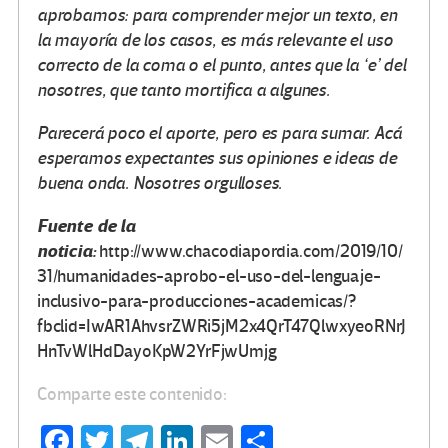
aprobamos: para comprender mejor un texto, en
la mayoría de los casos, es más relevante el uso
correcto de la coma o el punto, antes que la ‘e’ del
nosotres, que tanto mortifica a algunes.
Parecerá poco el aporte, pero es para sumar. Acá
esperamos expectantes sus opiniones e ideas de
buena onda. Nosotres orgulloses.
Fuente de la
noticia:
http://www.chacodiapordia.com/2019/10/
31/humanidades-aprobo-el-uso-del-lenguaje-
inclusivo-para-producciones-academicas/?
fbclid=IwAR1AhvsrZWRi5jM2x4QrT47QlwxyeoRNrJ
HnTvWlHdDayoKpW2YrFjwUmjg
Comparte este contenido:
Fa
T
Te
Li
E
C