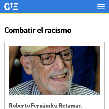
Saltar al contenido principal
OtrasVocesenEducacion.org
TOG
Combatir el racismo
Roberto Fernández Retamar,