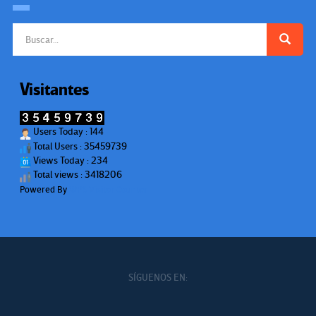
Buscar:
Visitantes
Users Today : 144
Total Users : 35459739
Views Today : 234
Total views : 3418206
Powered By
WPS Visitor Counter
SÍGUENOS EN: