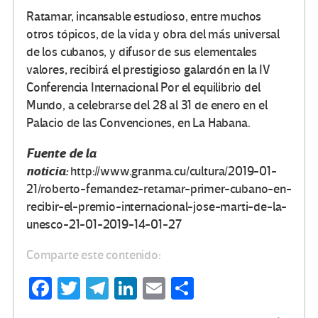
Ratamar, incansable estudioso, entre muchos
otros tópicos, de la vida y obra del más universal
de los cubanos, y difusor de sus elementales
valores, recibirá el prestigioso galardón en la IV
Conferencia Internacional Por el equilibrio del
Mundo, a celebrarse del 28 al 31 de enero en el
Palacio de las Convenciones, en La Habana.
Fuente de la
noticia:
http://www.granma.cu/cultura/2019-01-
21/roberto-fernandez-retamar-primer-cubano-en-
recibir-el-premio-internacional-jose-marti-de-la-
unesco-21-01-2019-14-01-27
Comparte este contenido:
Fa
T
Te
Li
E
C
ce
wi
le
n
m
o