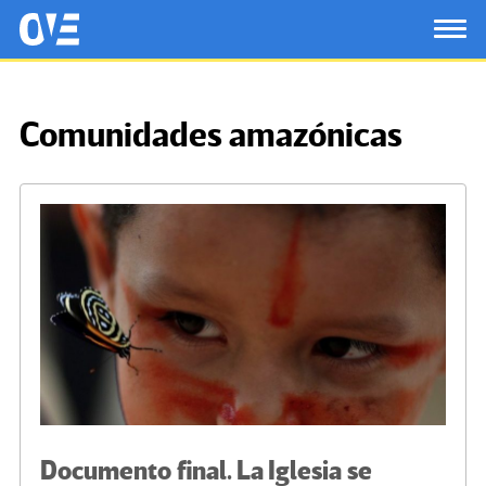
Saltar al contenido principal
OtrasVocesenEducacion.org
TOG
Comunidades amazónicas
Documento final. La Iglesia se