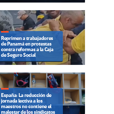
Reprimen a trabajadores
de Panamá en protestas
contra reformas a la Caja
de Seguro Social
España: La reducción de
jornada lectiva a los
maestros no contiene el
malestar de los sindicatos