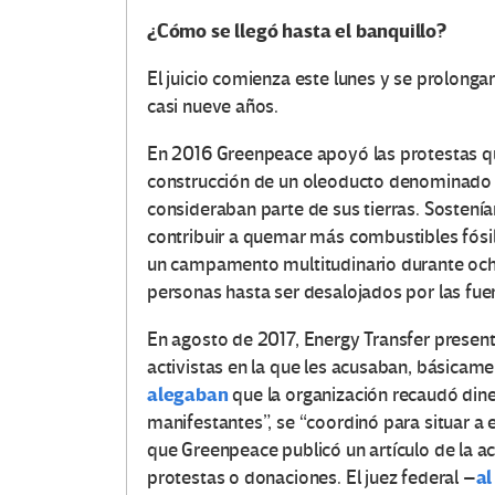
¿Cómo se llegó hasta el banquillo?
El juicio comienza este lunes y se prolong
casi nueve años.
En 2016 Greenpeace apoyó las protestas q
construcción de un oleoducto denominad
consideraban parte de sus tierras. Sostenía
contribuir a quemar más combustibles fósil
un campamento multitudinario durante och
personas hasta ser desalojados por las fuer
En agosto de 2017, Energy Transfer presen
activistas en la que les acusaban, básicame
alegaban
que la organización recaudó dine
manifestantes”, se “coordinó para situar a
que Greenpeace publicó un artículo de la act
al
protestas o donaciones. El juez federal –