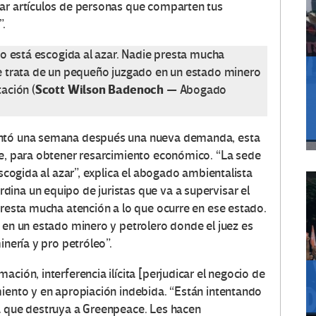
car artículos de personas que comparten tus
”.
 no está escogida al azar. Nadie presta mucha
se trata de un pequeño juzgado en un estado minero
Scott Wilson Badenoch
ación (
— Abogado
entó una semana después una nueva demanda, esta
te, para obtener resarcimiento económico. “La sede
escogida al azar”, explica el abogado ambientalista
ina un equipo de juristas que va a supervisar el
presta mucha atención a lo que ocurre en ese estado.
 en un estado minero y petrolero donde el juez es
inería y pro petróleo”.
ción, interferencia ilícita [perjudicar el negocio de
miento y en apropiación indebida. “Están intentando
a que destruya a Greenpeace. Les hacen