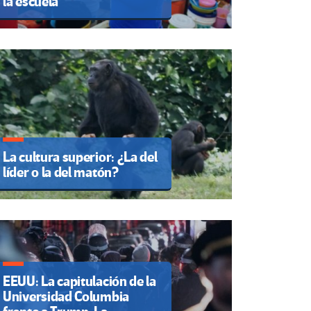
la escuela
La cultura superior: ¿La del
líder o la del matón?
EEUU: La capitulación de la
Universidad Columbia