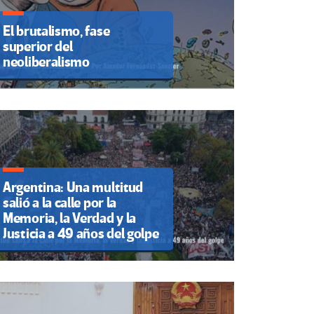
El brutalismo, fase
superior del
neoliberalismo
Argentina: Una multitud
salió a la calle por la
Memoria, la Verdad y la
Justicia a 49 años del golpe