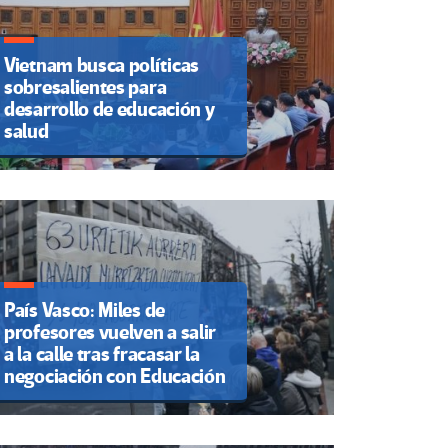
Vietnam busca políticas
sobresalientes para
desarrollo de educación y
salud
País Vasco: Miles de
profesores vuelven a salir
a la calle tras fracasar la
negociación con Educación