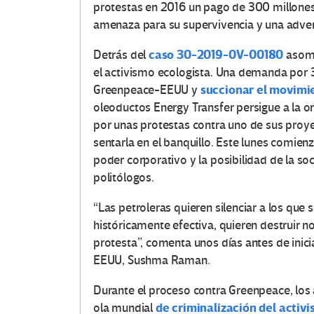
protestas en 2016 un pago de 300 millones
amenaza para su supervivencia y una advert
caso 30-2019-0V-00180
Detrás del
asoma
el activismo ecologista. Una demanda por 
succionar el movimi
Greenpeace-EEUU y
oleoductos Energy Transfer persigue a la o
por unas protestas contra uno de sus proy
sentarla en el banquillo. Este lunes comienza 
poder corporativo y la posibilidad de la soci
politólogos.
“Las petroleras quieren silenciar a los qu
históricamente efectiva, quieren destruir n
protesta”, comenta unos días antes de inici
EEUU, Sushma Raman.
Durante el proceso contra Greenpeace, los
de criminalización del activ
ola mundial