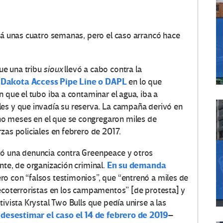
ará unas cuatro semanas, pero el caso arrancó hace
ue una tribu
sioux
llevó a cabo contra la
Dakota Access Pipe Line o DAPL
o
en lo que
n que el tubo iba a contaminar el agua, iba a
es y que invadía su reserva. La campaña derivó en
o meses en el que se congregaron miles de
zas policiales en febrero de 2017.
tó una denuncia contra Greenpeace y otros
En su demanda
nte, de organización criminal.
ro con “falsos testimonios”, que “entrenó a miles de
 ecoterroristas en los campamentos” [de protesta] y
ivista Krystal Two Bulls que pedía unirse a las
 desestimar el caso el 14 de febrero de 2019
–