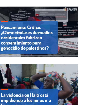
Pensamiento Crítico.
¿Cómo titulares de medios
occidentales fabrican
consentimiento para
genocidio de palestinos?
La violencia en Haití está
impidiendo a los niños ir a