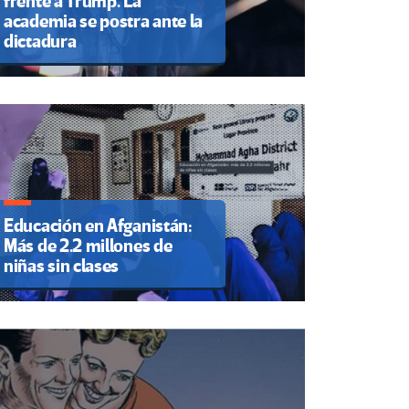
frente a Trump. La
academia se postra ante la
dictadura
Educación en Afganistán:
Más de 2.2 millones de
niñas sin clases