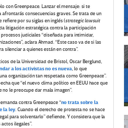
lo con Greenpeace. Lanzar el mensaje: si te
a afrontarás consecuencias graves. Se trata de un
refiere por su siglas en inglés (
strategic lawsuit
a litigación estratégica contra la participación
 procesos judiciales “diseñada para intimidar,
nizaciones”, aclara Ahmad. “Este caso va de si las
a silenciar a quienes están en contra”.
ticos de la Universidad de Bristol, Oscar Berglund,
ndar a los activistas no es nueva
, lo que
 una organización tan respetada como Greenpeace”.
specha que “el nuevo clima político en EEUU hace que
 no le preocupe dar mala imagen”.
no trata sobre la
 demanda contra Greenpeace “
e la ley
. Cuando el derecho de protesta no se hace
egal para solventarlo” defiende. Y considera que la
actos ilegales”.