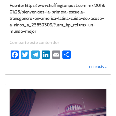
Fuente: https://www.huffingtonpost.com.mx/2019/
01/23/bienvenides-la-primera-escuela-
transgenero-en-america-latina-cuida-del-acoso-
a-ninos_a_23650309/?utm_hp_ref=mx-un-
mundo-mejor
Comparte este contenido:
Fa
T
Te
Li
E
C
ce
wi
le
n
m
o
LEER MÁS »
b
tt
gr
ke
ail
m
o
er
a
dI
p
o
m
n
ar
k
tir