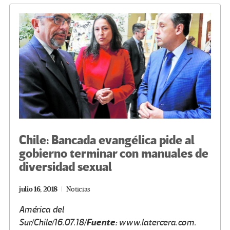
o
m
n
ar
k
tir
Chile: Bancada evangélica pide al
gobierno terminar con manuales de
diversidad sexual
julio 16, 2018
Noticias
América del
Fuente:
Sur/Chile/16.07.18/
www.latercera.com.