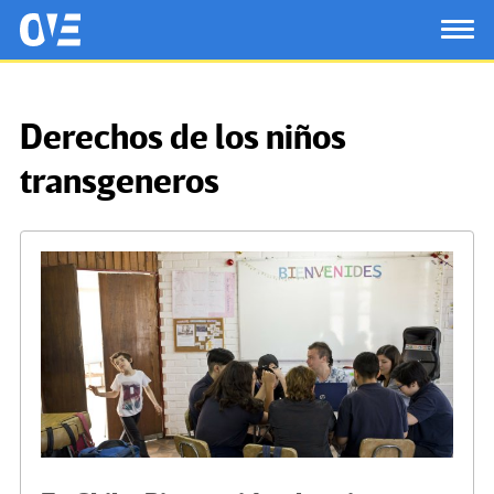
Saltar al contenido principal
OtrasVocesenEducacion.org
TOG
Derechos de los niños
transgeneros