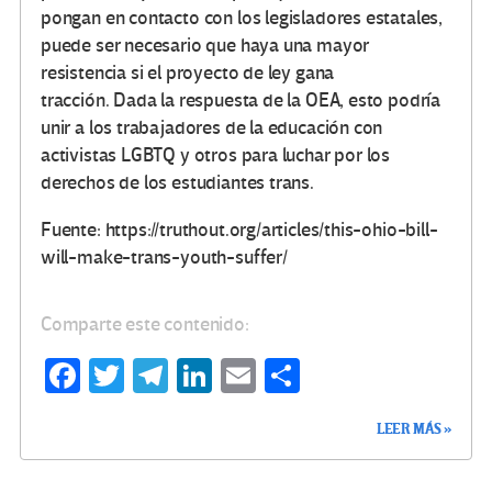
pongan en contacto con los legisladores estatales,
puede ser necesario que haya una mayor
resistencia si el proyecto de ley gana
tracción. Dada la respuesta de la OEA, esto podría
unir a los trabajadores de la educación con
activistas LGBTQ y otros para luchar por los
derechos de los estudiantes trans.
Fuente: https://truthout.org/articles/this-ohio-bill-
will-make-trans-youth-suffer/
Comparte este contenido:
Fa
T
Te
Li
E
C
ce
wi
le
n
m
o
LEER MÁS »
b
tt
gr
ke
ail
m
o
er
a
dI
p