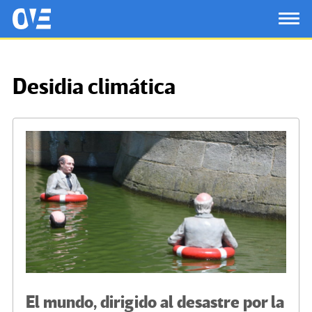
Saltar al contenido principal
OtrasVocesenEducacion.org
TOG
Desidia climática
El mundo, dirigido al desastre por la