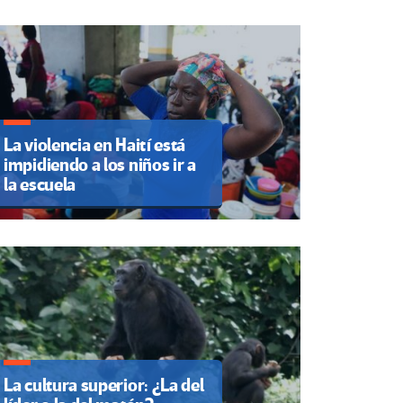
La violencia en Haití está
impidiendo a los niños ir a
la escuela
La cultura superior: ¿La del