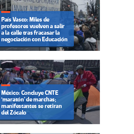
País Vasco: Miles de
profesores vuelven a salir
a la calle tras fracasar la
negociación con Educación
México: Concluye CNTE
‘maratón’ de marchas;
manifestantes se retiran
del Zócalo