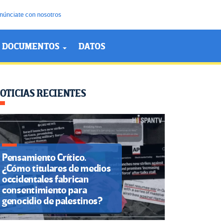
núnciate con nosotros
DOCUMENTOS
DATOS
OTICIAS RECIENTES
Pensamiento Crítico.
¿Cómo titulares de medios
occidentales fabrican
consentimiento para
genocidio de palestinos?