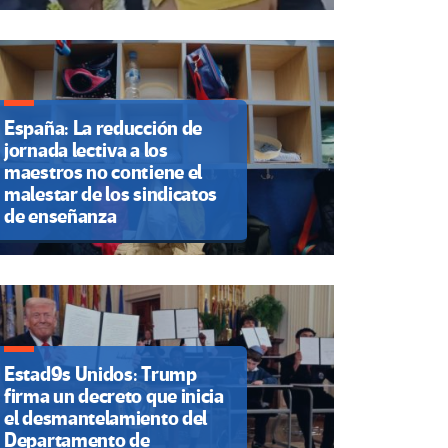
España: La reducción de
jornada lectiva a los
maestros no contiene el
malestar de los sindicatos
de enseñanza
Estad9s Unidos: Trump
firma un decreto que inicia
el desmantelamiento del
Departamento de