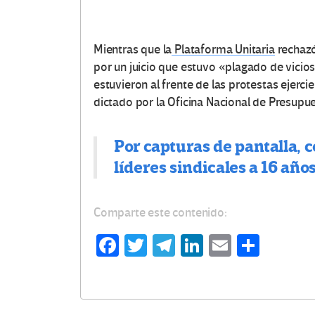
Mientras que la
Plataforma Unitaria
rechaz
por un juicio que estuvo «plagado de vicios 
estuvieron al frente de las protestas ejerc
dictado por la Oficina Nacional de Presup
Por capturas de pantalla, c
líderes sindicales a 16 año
Comparte este contenido:
Fa
T
Te
Li
E
C
ce
wi
le
n
m
o
b
tt
gr
ke
ail
m
o
er
a
dI
p