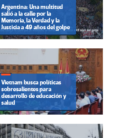
Argentina: Una multitud
salió a la calle por la
Memoria, la Verdad y la
Justicia a 49 años del golpe
Vietnam busca políticas
sobresalientes para
desarrollo de educación y
salud