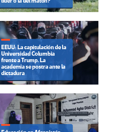
líder o la del matón?
EEUU: La capitulación de la
Universidad Columbia
frente a Trump. La
academia se postra ante la
dictadura