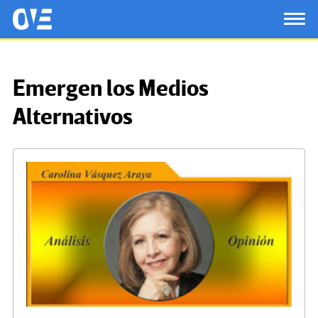
Saltar al contenido principal
OtrasVocesenEducacion.org
TOG
Emergen los Medios
Alternativos