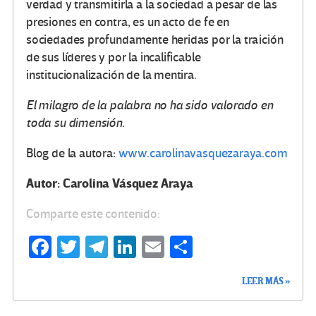
verdad y transmitirla a la sociedad a pesar de las
presiones en contra, es un acto de fe en
sociedades profundamente heridas por la traición
de sus líderes y por la incalificable
institucionalización de la mentira.
El milagro de la palabra no ha sido valorado en
toda su dimensión.
Blog de la autora:
www.carolinavasquezaraya.com
Autor: Carolina Vásquez Araya
Comparte este contenido:
Fa
T
Te
Li
E
C
ce
wi
le
n
m
o
LEER MÁS »
b
tt
gr
ke
ail
m
o
er
a
dI
p