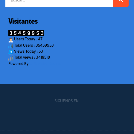
Visitantes
Users Today : 47
Total Users : 35459953
Views Today : 53
Total views : 3418518
Powered By
WPS Visitor Counter
SÍGUENOS EN: