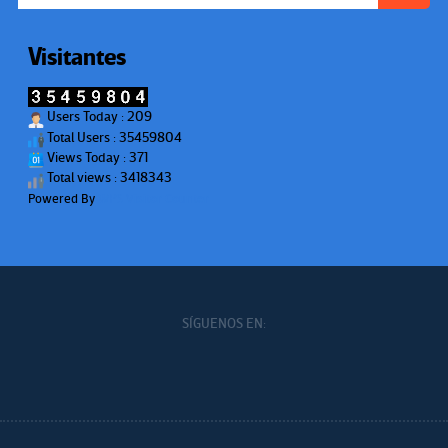
Visitantes
Users Today : 209
Total Users : 35459804
Views Today : 371
Total views : 3418343
Powered By
WPS Visitor Counter
SÍGUENOS EN: