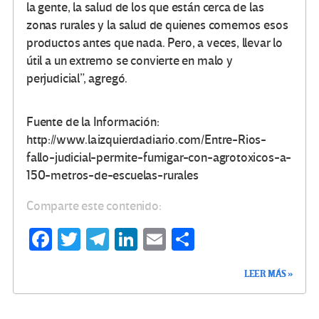
la gente, la salud de los que están cerca de las
zonas rurales y la salud de quienes comemos esos
productos antes que nada. Pero, a veces, llevar lo
útil a un extremo se convierte en malo y
perjudicial”, agregó.
Fuente de la Información:
http://www.laizquierdadiario.com/Entre-Rios-
fallo-judicial-permite-fumigar-con-agrotoxicos-a-
150-metros-de-escuelas-rurales
Comparte este contenido:
Fa
T
Te
Li
E
C
ce
wi
le
n
m
o
LEER MÁS »
b
tt
gr
ke
ail
m
o
er
a
dI
p