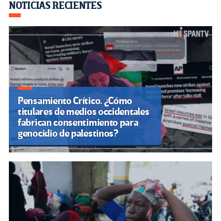
o
m
n
ar
NOTICIAS RECIENTES
k
tir
Pensamiento Crítico. ¿Cómo
titulares de medios occidentales
fabrican consentimiento para
genocidio de palestinos?