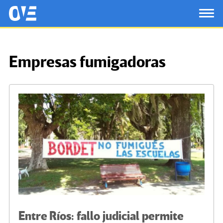
Saltar al contenido principal
OtrasVocesenEducacion.org
TOG
Empresas fumigadoras
Entre Ríos: fallo judicial permite