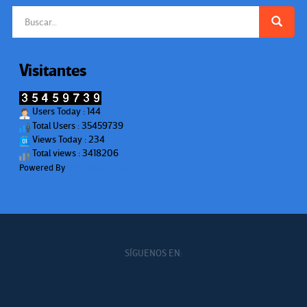
Buscar:
Visitantes
Users Today : 144
Total Users : 35459739
Views Today : 234
Total views : 3418206
Powered By
WPS Visitor Counter
SÍGUENOS EN: