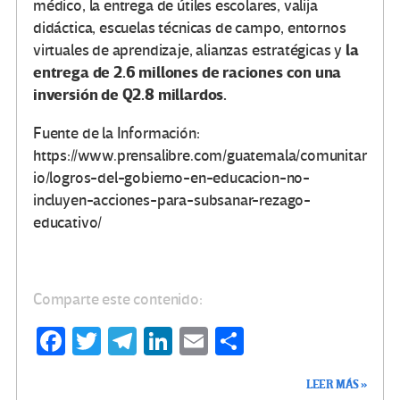
médico, la entrega de útiles escolares, valija
didáctica, escuelas técnicas de campo, entornos
la
virtuales de aprendizaje, alianzas estratégicas y
entrega de 2.6 millones de raciones con una
inversión de Q2.8 millardos.
Fuente de la Información:
https://www.prensalibre.com/guatemala/comunitar
io/logros-del-gobierno-en-educacion-no-
incluyen-acciones-para-subsanar-rezago-
educativo/
Comparte este contenido:
Fa
T
Te
Li
E
C
ce
wi
le
n
m
o
LEER MÁS »
b
tt
gr
ke
ail
m