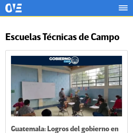
Saltar al contenido principal
OtrasVocesenEducacion.org
TOG
Escuelas Técnicas de Campo
Guatemala: Logros del gobierno en