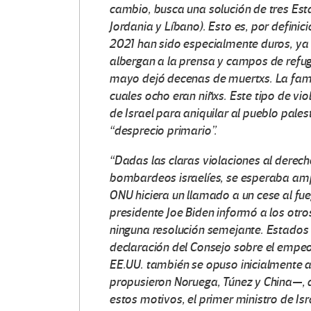
cambio, busca una solución de tres Est
Jordania y Líbano). Esto es, por defini
2021 han sido especialmente duros, ya q
albergan a la prensa y campos de refug
O
mayo dejó decenas de muertxs. La fami
t
cuales ocho eran niñxs. Este tipo de vi
de Israel para aniquilar al pueblo pale
r
“desprecio primario”.
a
“Dadas las claras violaciones al derecho
bombardeos israelíes, se esperaba amp
s
ONU hiciera un llamado a un cese al fu
presidente Joe Biden informó a los otr
V
ninguna resolución semejante. Estados 
o
declaración del Consejo sobre el empeo
EE.UU. también se opuso inicialmente a
c
propusieron Noruega, Túnez y China—, q
estos motivos, el primer ministro de Is