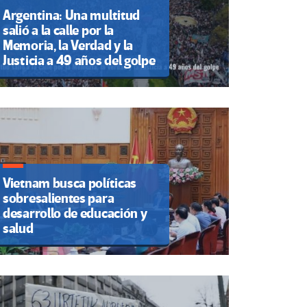
Argentina: Una multitud
salió a la calle por la
Memoria, la Verdad y la
Justicia a 49 años del golpe
Vietnam busca políticas
sobresalientes para
desarrollo de educación y
salud