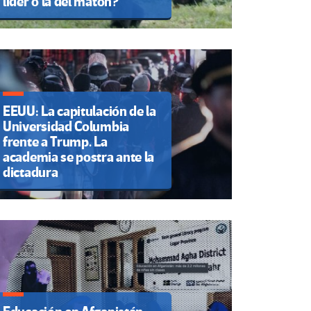
líder o la del matón?
EEUU: La capitulación de la
Universidad Columbia
frente a Trump. La
academia se postra ante la
dictadura