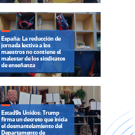
España: La reducción de
jornada lectiva a los
maestros no contiene el
malestar de los sindicatos
de enseñanza
Estad9s Unidos: Trump
firma un decreto que inicia
el desmantelamiento del
Departamento de