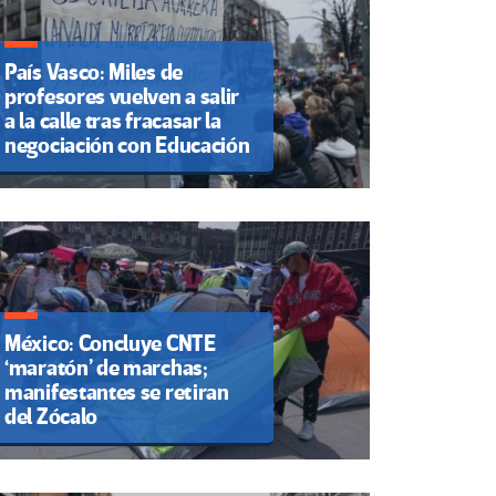
País Vasco: Miles de
profesores vuelven a salir
a la calle tras fracasar la
negociación con Educación
México: Concluye CNTE
‘maratón’ de marchas;
manifestantes se retiran
del Zócalo