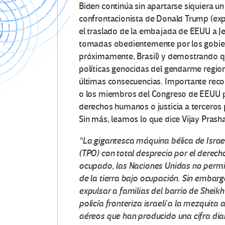
Biden continúa sin apartarse siquiera un 
confrontacionista de Donald Trump (exp
el traslado de la embajada de EEUU a Jer
tomadas obedientemente por los gobie
próximamente, Brasil) y demostrando qu
políticas genocidas del gendarme regio
últimas consecuencias. Importante reco
o los miembros del Congreso de EEUU p
derechos humanos o justicia a terceros 
Sin más, leamos lo que dice Vijay Prash
“La gigantesca máquina bélica de Israe
(TPO) con total desprecio por el derecho
ocupado, las Naciones Unidas no permit
de la tierra bajo ocupación. Sin embargo
expulsar a familias del barrio de Sheikh
policía fronteriza israelí a la mezqui
aéreos que han producido una cifra dia