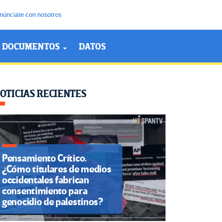
núnciate con nosotros
DOCUMENTOS
DATOS
OTICIAS RECIENTES
Pensamiento Crítico.
¿Cómo titulares de medios
occidentales fabrican
consentimiento para
genocidio de palestinos?