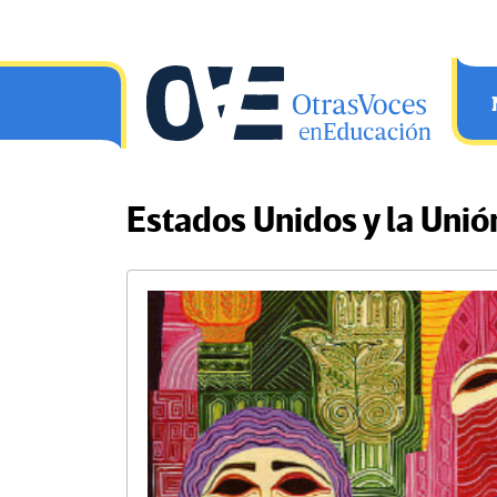
Saltar al contenido principal
OtrasVocesenEducacion.org
Estados Unidos y la Uni