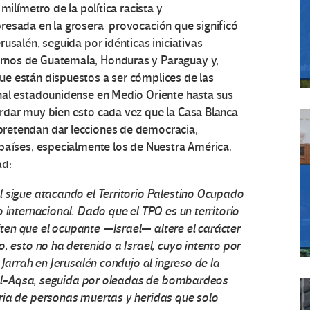
milímetro de la política racista y
resada en la grosera provocación que significó
usalén, seguida por idénticas iniciativas
rnos de Guatemala, Honduras y Paraguay y,
e están dispuestos a ser cómplices de las
nal estadounidense en Medio Oriente hasta sus
rdar muy bien esto cada vez que la Casa Blanca
retendan dar lecciones de democracia,
países, especialmente los de Nuestra América.
ad:
l sigue atacando el Territorio Palestino Ocupado
 internacional. Dado que el TPO es un territorio
en que el ocupante —Israel— altere el carácter
, esto no ha detenido a Israel, cuyo intento por
 Jarrah en Jerusalén condujo al ingreso de la
ta al-Aqsa, seguida por oleadas de bombardeos
ria de personas muertas y heridas que solo