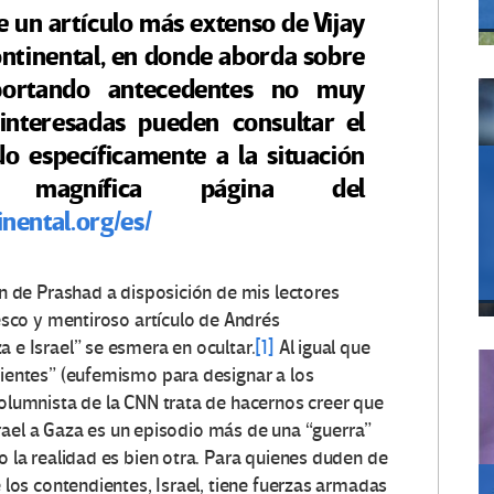
un artículo más extenso de Vijay
continental, en donde aborda sobre
aportando antecedentes no muy
interesadas pueden consultar el
do específicamente a la situación
 magnífica página del
inental.org/es/
n de Prashad a disposición de mis lectores
esco y mentiroso artículo de Andrés
 e Israel” se esmera en ocultar.
[1]
Al igual que
ientes” (eufemismo para designar a los
olumnista de la CNN trata de hacernos creer que
Israel a Gaza es un episodio más de una “guerra”
 la realidad es bien otra. Para quienes duden de
 los contendientes, Israel, tiene fuerzas armadas