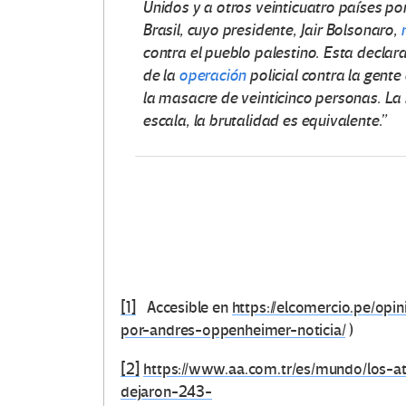
e
Unidos y a otros veinticuatro países po
Brasil, cuyo presidente, Jair Bolsonaro,
s
contra el pueblo palestino. Esta declar
de la
operación
policial contra la gente
e
la masacre de veinticinco personas. La
n
escala, la brutalidad es equivalente.”
E
d
u
c
[1]
Accesible en
https://elcomercio.pe/opi
a
por-andres-oppenheimer-noticia/
)
c
[2]
https://www.aa.com.tr/es/mundo/los-
dejaron-243-
i