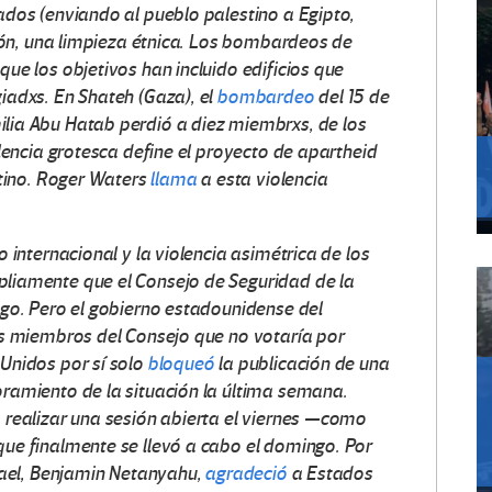
ados (enviando al pueblo palestino a Egipto,
ción, una limpieza étnica. Los bombardeos de
ue los objetivos han incluido edificios que
iadxs. En Shateh (Gaza), el
bombardeo
del 15 de
lia Abu Hatab perdió a diez miembrxs, de los
olencia grotesca define el proyecto de apartheid
stino. Roger Waters
llama
a esta violencia
 internacional y la violencia asimétrica de los
liamente que el Consejo de Seguridad de la
ego. Pero el gobierno estadounidense del
os miembros del Consejo que no votaría por
Unidos por sí sol
o
bloqueó
la publicación de una
ramiento de la situación la última semana.
 realizar una sesión abierta el viernes —como
ue finalmente se llevó a cabo el domingo. Por
rael, Benjamin Netanyahu,
agradeció
a Estados