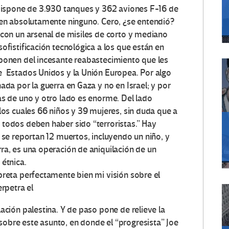
 dispone de 3.930 tanques y 362 aviones F-16 de
nen absolutamente ninguno. Cero, ¿se entendió?
 con un arsenal de misiles de corto y mediano
ofistificación tecnológica a los que están en
sponen del incesante reabastecimiento que les
e Estados Unidos y la Unión Europea. Por algo
ada por la guerra en Gaza y no en Israel; y por
as de uno y otro lado es enorme. Del lado
los cuales 66 niños y 39 mujeres, sin duda que a
todos deben haber sido “terroristas.” Hay
í se reportan 12 muertos, incluyendo un niño, y
ra, es una operación de aniquilación de un
 étnica.
preta perfectamente bien mi visión sobre el
erpetra el
ación palestina. Y de paso pone de relieve la
bre este asunto, en donde el “progresista” Joe