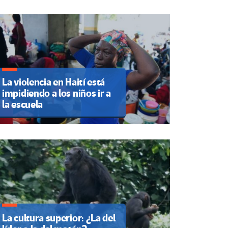
La violencia en Haití está
impidiendo a los niños ir a
la escuela
La cultura superior: ¿La del