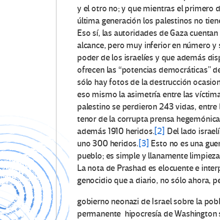
y el otro no; y que mientras el primero
última generación los palestinos no tie
Eso sí, las autoridades de Gaza cuentan
alcance, pero muy inferior en número y s
poder de los israelíes y que además di
ofrecen las “potencias democráticas” d
sólo hay fotos de la destrucción ocasion
eso mismo la asimetría entre las víctim
palestino se perdieron 243 vidas, entre 
tenor de la corrupta prensa hegemónica 
además 1910 heridos.
[2]
Del lado israel
uno 300 heridos.
[3]
Esto no es una guer
pueblo; es simple y llanamente limpieza
La nota de Prashad es elocuente e inter
genocidio que a diario, no sólo ahora, p
gobierno neonazi de Israel sobre la pobl
permanente hipocresía de Washington so