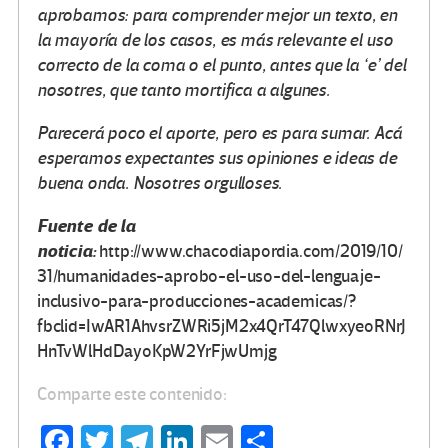
aprobamos: para comprender mejor un texto, en
la mayoría de los casos, es más relevante el uso
correcto de la coma o el punto, antes que la ‘e’ del
nosotres, que tanto mortifica a algunes.
Parecerá poco el aporte, pero es para sumar. Acá
esperamos expectantes sus opiniones e ideas de
buena onda. Nosotres orgulloses.
Fuente de la
noticia:
http://www.chacodiapordia.com/2019/10/
31/humanidades-aprobo-el-uso-del-lenguaje-
inclusivo-para-producciones-academicas/?
fbclid=IwAR1AhvsrZWRi5jM2x4QrT47QlwxyeoRNrJ
HnTvWlHdDayoKpW2YrFjwUmjg
Comparte este contenido:
Fa
T
Te
Li
E
C