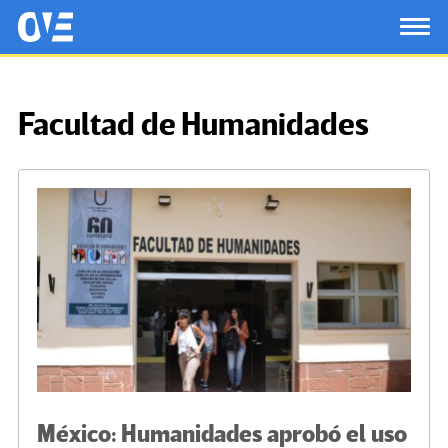
Saltar al contenido principal
OtrasVocesenEducacion.org
TOG
Facultad de Humanidades
México: Humanidades aprobó el uso