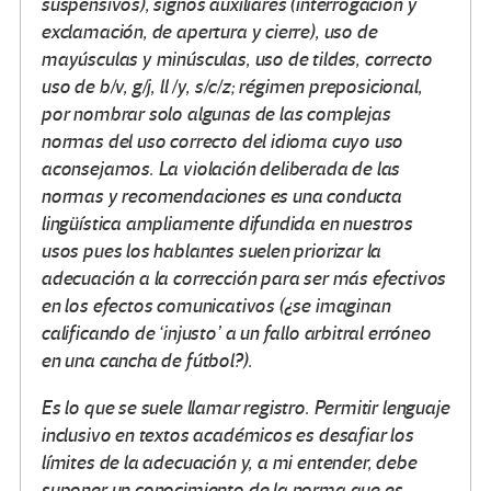
suspensivos), signos auxiliares (interrogación y
exclamación, de apertura y cierre), uso de
mayúsculas y minúsculas, uso de tildes, correcto
uso de b/v, g/j, ll /y, s/c/z; régimen preposicional,
por nombrar solo algunas de las complejas
normas del uso correcto del idioma cuyo uso
aconsejamos. La violación deliberada de las
normas y recomendaciones es una conducta
lingüística ampliamente difundida en nuestros
usos pues los hablantes suelen priorizar la
adecuación a la corrección para ser más efectivos
en los efectos comunicativos (¿se imaginan
calificando de ‘injusto’ a un fallo arbitral erróneo
en una cancha de fútbol?).
Es lo que se suele llamar registro. Permitir lenguaje
inclusivo en textos académicos es desafiar los
límites de la adecuación y, a mi entender, debe
suponer un conocimiento de la norma que es