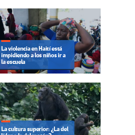
La violencia en Haití está
impidiendo a los niños ir a
la escuela
La cultura superior: ¿La del