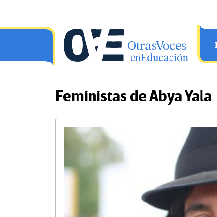
Saltar al contenido principal
OtrasVocesenEducacion.org
Feministas de Abya Yala