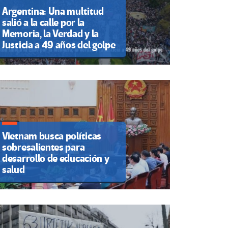
Argentina: Una multitud
salió a la calle por la
Memoria, la Verdad y la
Justicia a 49 años del golpe
Vietnam busca políticas
sobresalientes para
desarrollo de educación y
salud