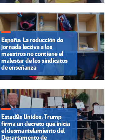
España: La reducción de
jornada lectiva a los
maestros no contiene el
malestar de los sindicatos
de enseñanza
Estad9s Unidos: Trump
firma un decreto que inicia
el desmantelamiento del
Departamento de