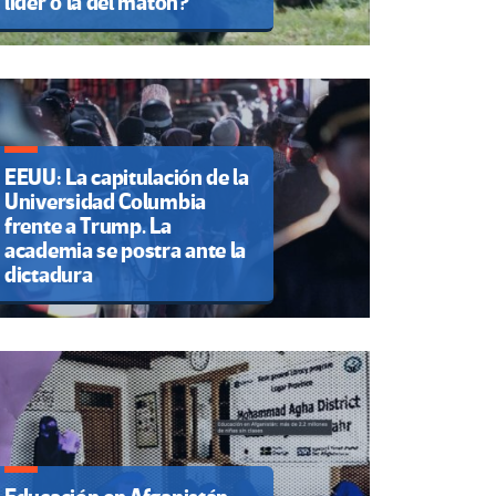
líder o la del matón?
EEUU: La capitulación de la
Universidad Columbia
frente a Trump. La
academia se postra ante la
dictadura