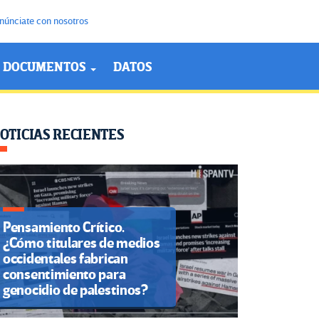
núnciate con nosotros
DOCUMENTOS
DATOS
OTICIAS RECIENTES
Pensamiento Crítico.
¿Cómo titulares de medios
occidentales fabrican
consentimiento para
genocidio de palestinos?