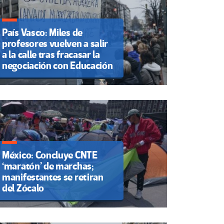
País Vasco: Miles de
profesores vuelven a salir
a la calle tras fracasar la
negociación con Educación
México: Concluye CNTE
‘maratón’ de marchas;
manifestantes se retiran
del Zócalo