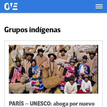
Saltar al contenido principal
OtrasVocesenEducacion.org
TOG
Grupos indígenas
PARÍS – UNESCO: aboga por nuevo