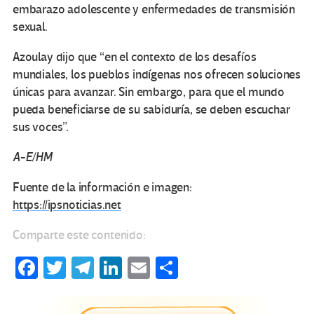
embarazo adolescente y enfermedades de transmisión
sexual.
Azoulay dijo que “en el contexto de los desafíos
mundiales, los pueblos indígenas nos ofrecen soluciones
únicas para avanzar. Sin embargo, para que el mundo
pueda beneficiarse de su sabiduría, se deben escuchar
sus voces”.
A-E/HM
Fuente de la información e imagen:
https://ipsnoticias.net
Comparte este contenido:
Fa
T
Te
Li
E
C
ce
wi
le
n
m
o
b
tt
gr
ke
ail
m