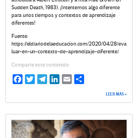
Sudden Death, 1983). ¡Intentemos algo diferente
para unos tiempos y contextos de aprendizaje
diferentes!
Fuente:
https://eldiariodelaeducacion.com/2020/04/28/eva
luar-en-un-contexto-de-aprendizaje-diferente/
Comparte este contenido:
Fa
T
Te
Li
E
C
ce
wi
le
n
m
o
LEER MÁS »
b
tt
gr
ke
ail
m
o
er
a
dI
p
o
m
n
ar
k
tir