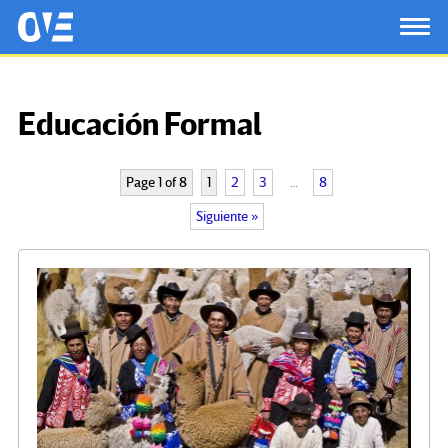
Saltar al contenido principal
OtrasVocesenEducacion.org
TOG
Educación Formal
Page 1 of 8
1
2
3
…
8
Siguiente »