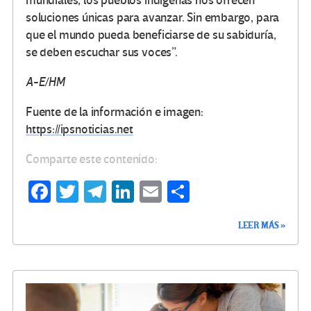
mundiales, los pueblos indígenas nos ofrecen
soluciones únicas para avanzar. Sin embargo, para
que el mundo pueda beneficiarse de su sabiduría,
se deben escuchar sus voces”.
A-E/HM
Fuente de la información e imagen:
https://ipsnoticias.net
Comparte este contenido:
Fa
T
Te
Li
E
C
ce
wi
le
n
m
o
LEER MÁS »
b
tt
gr
ke
ail
m
o
er
a
dI
p
o
m
n
ar
k
tir