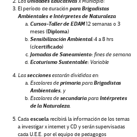
Unidades Educativas
Los
x Municipio:
para Brigadistas
El período de duración
Ambientales e Intérpretes de Naturaleza
Cursos-Taller de EDAM
12 semanas o 3
Diploma
meses (
)
Sensibilización Ambiental:
4 a 8 hrs
/certificado
(c
)
Jornadas de Saneamiento:
fines de semana
Ecoturismo Sustentable:
Variable
secciones
Las
estarán divididas en:
primaria
Brigadistas
Escolares de
para
Ambientales
, y
secundaria
Intérpretes
Escolares de
para
de la Naturaleza
.
escuela
Cada
recibirá la información de los temas
a investigar x internet y CD y serán supervisadas
cada U.E.E. por el equipo de pedagogos