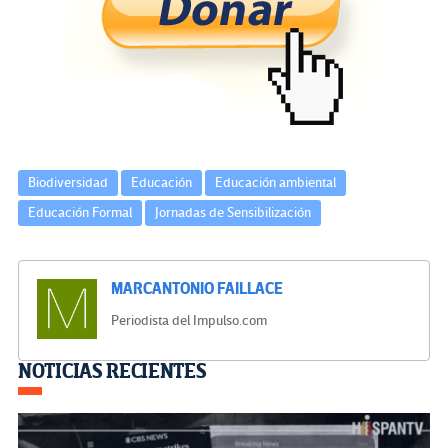
o
er
a
dI
p
o
m
n
ar
k
tir
Biodiversidad
Educación
Educación ambiental
Educación Formal
Jornadas de Sensibilización
MARCANTONIO FAILLACE
Periodista del Impulso.com
Navegación
NOTICIAS RECIENTES
de
entradas