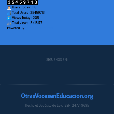
Users Today : 118
Total Users : 35459713
Views Today : 205
Total views : 3418177
Powered By
WPS Visitor Counter
SÍGUENOS EN:
OtrasVocesenEducacion.org
Hecho el Depósito de Ley. ISSN: 2477-9695
Educacion.org