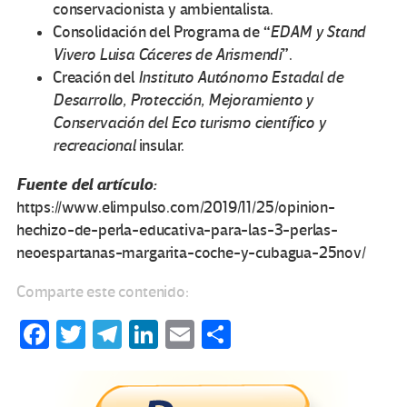
conservacionista y ambientalista.
“
Consolidación del Programa de
EDAM y Stand
”
Vivero Luisa Cáceres de Arismendi
.
Creación del
Instituto Autónomo Estadal de
Desarrollo, Protección, Mejoramiento y
Conservación del Eco turismo científico y
recreacional
insular.
Fuente del artículo:
https://www.elimpulso.com/2019/11/25/opinion-
hechizo-de-perla-educativa-para-las-3-perlas-
neoespartanas-margarita-coche-y-cubagua-25nov/
Comparte este contenido:
Fa
T
Te
Li
E
C
ce
wi
le
n
m
o
b
tt
gr
ke
ail
m