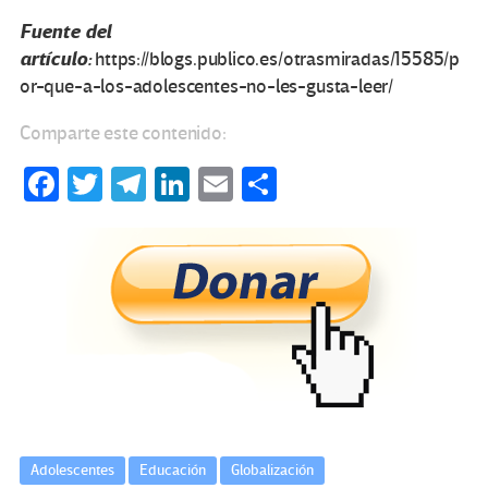
Fuente del
artículo:
https://blogs.publico.es/otrasmiradas/15585/p
or-que-a-los-adolescentes-no-les-gusta-leer/
Comparte este contenido:
Fa
T
Te
Li
E
C
ce
wi
le
n
m
o
b
tt
gr
ke
ail
m
o
er
a
dI
p
o
m
n
ar
k
tir
Adolescentes
Educación
Globalización