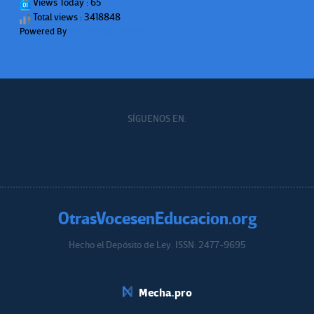
Views Today : 65
Total views : 3418848
Powered By
WPS Visitor Counter
SÍGUENOS EN:
OtrasVocesenEducacion.org
Hecho el Depósito de Ley. ISSN: 2477-9695
Educacion.org
Mecha.pro