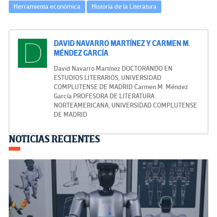
Herramienta económica
Historia de la Literatura
DAVID NAVARRO MARTÍNEZ Y CARMEN M.
MÉNDEZ GARCÍA
David Navarro Martínez DOCTORANDO EN
ESTUDIOS LITERARIOS, UNIVERSIDAD
COMPLUTENSE DE MADRID Carmen M. Méndez
García PROFESORA DE LITERATURA
NORTEAMERICANA, UNIVERSIDAD COMPLUTENSE
DE MADRID
Navegación
NOTICIAS RECIENTES
de
entradas