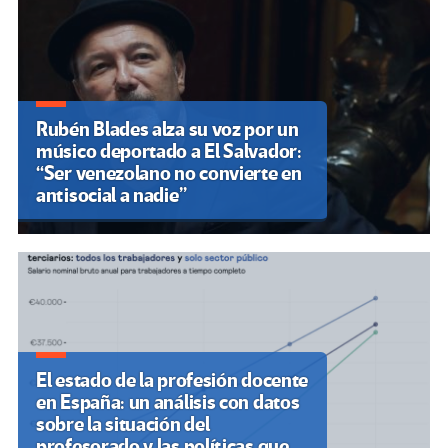
Rubén Blades alza su voz por un
músico deportado a El Salvador:
“Ser venezolano no convierte en
antisocial a nadie”
El estado de la profesión docente
en España: un análisis con datos
sobre la situación del
profesorado y las políticas que