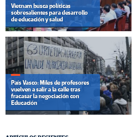
Vietnam busca políticas
sobresalientes para desarrollo
de educación y salud
País Vasco: Miles de profesores
vuelven a salir a la calle tras
fracasar la negociación con
Educación