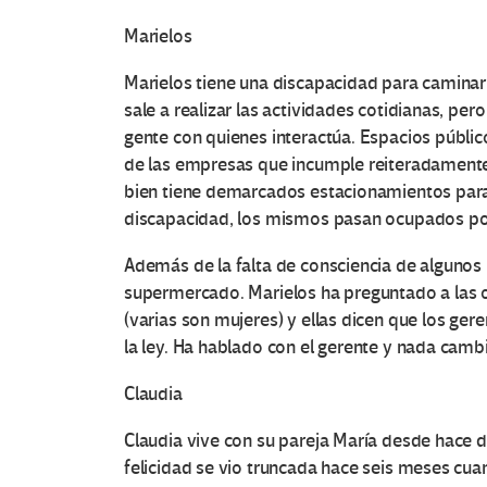
Marielos
Marielos tiene una discapacidad para caminar 
sale a realizar las actividades cotidianas, per
gente con quienes interactúa. Espacios públi
O
de las empresas que incumple reiteradamente
t
bien tiene demarcados estacionamientos para
discapacidad, los mismos pasan ocupados por 
r
Además de la falta de consciencia de algunos u
a
supermercado. Marielos ha preguntado a las o
(varias son mujeres) y ellas dicen que los ger
s
la ley. Ha hablado con el gerente y nada cambi
V
Claudia
o
Claudia vive con su pareja María desde hace 
felicidad se vio truncada hace seis meses cu