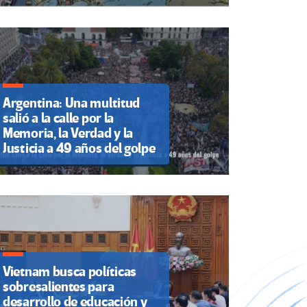
Argentina: Una multitud
salió a la calle por la
Memoria, la Verdad y la
Justicia a 49 años del golpe
Vietnam busca políticas
sobresalientes para
desarrollo de educación y