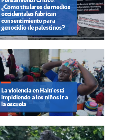
Pensamiento Crítico.
¿Cómo titulares de medios
occidentales fabrican
consentimiento para
genocidio de palestinos?
La violencia en Haití está
impidiendo a los niños ir a
la escuela