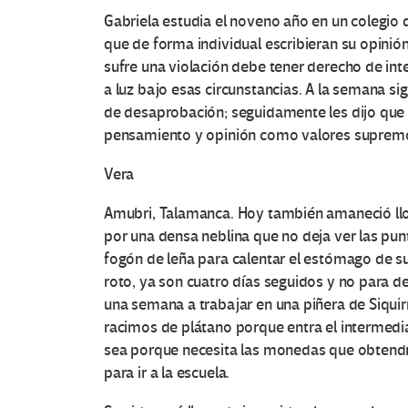
Gabriela estudia el noveno año en un colegio d
que de forma individual escribieran su opinión
sufre una violación debe tener derecho de int
a luz bajo esas circunstancias. A la semana sig
de desaprobación; seguidamente les dijo que l
pensamiento y opinión como valores supremo
Vera
Amubri, Talamanca. Hoy también amaneció llovi
por una densa neblina que no deja ver las punt
fogón de leña para calentar el estómago de sus 
roto, ya son cuatro días seguidos y no para de
una semana a trabajar en una piñera de Siquirr
racimos de plátano porque entra el intermedia
sea porque necesita las monedas que obtendrá
para ir a la escuela.