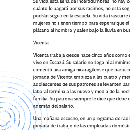
Su vida está llena de incertidumbres, no hay c
cuánto le pagará por sus racimos, no está segu
podrán seguir en la escuela. Su vida trascurre
mujeres no tienen tiempo para esperar que el 
plátano al hombro y salen bajo la lluvia en bu
Vicenta
Vicenta trabaja desde hace cinco años como
vive en Escazú. Su salario no llega ni al mínim
comentó una amiga nicaragüense que particip
jornada de Vicenta empieza a las cuatro y med
adolescentes de sus patrones se levanten para 
laboral termina a las nueve y media de la noch
familia. Su patrona siempre le dice que debe 
además del salario.
Una mañana escuchó, en un programa de radio,
jornada de trabajo de las empleadas doméstica