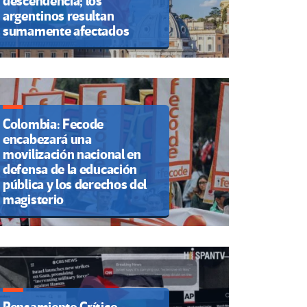
descendencia; los
argentinos resultan
sumamente afectados
Colombia: Fecode
encabezará una
movilización nacional en
defensa de la educación
pública y los derechos del
magisterio