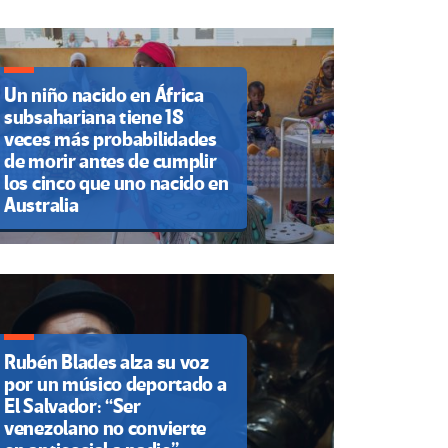
Un niño nacido en África
subsahariana tiene 18
veces más probabilidades
de morir antes de cumplir
los cinco que uno nacido en
Australia
Rubén Blades alza su voz
por un músico deportado a
El Salvador: “Ser
venezolano no convierte