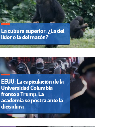
La cultura superior: ¿La del
líder o la del matón?
EEUU: La capitulación de la
Universidad Columbia
frente a Trump. La
academia se postra ante la
dictadura