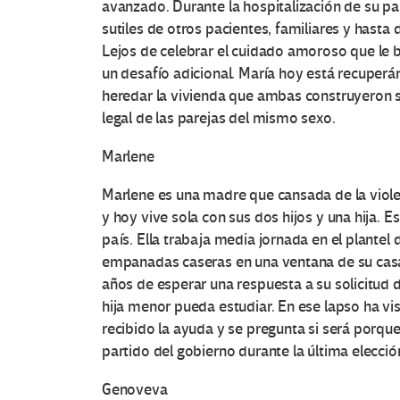
c
avanzado. Durante la hospitalización de su par
sutiles de otros pacientes, familiares y hasta
e
Lejos de celebrar el cuidado amoroso que le br
s
un desafío adicional. María hoy está recuperá
heredar la vivienda que ambas construyeron si
e
legal de las parejas del mismo sexo.
n
Marlene
E
Marlene es una madre que cansada de la violen
y hoy vive sola con sus dos hijos y una hija. E
d
país. Ella trabaja media jornada en el plantel
empanadas caseras en una ventana de su casa.
u
años de esperar una respuesta a su solicitud 
c
hija menor pueda estudiar. En ese lapso ha vi
recibido la ayuda y se pregunta si será porqu
a
partido del gobierno durante la última elecció
c
Genoveva