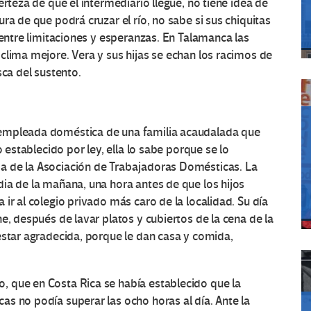
erteza de que el intermediario llegue, no tiene idea de
ra de que podrá cruzar el río, no sabe si sus chiquitas
 entre limitaciones y esperanzas. En Talamanca las
clima mejore. Vera y sus hijas se echan los racimos de
sca del sustento.
 empleada doméstica de una familia acaudalada que
o establecido por ley, ella lo sabe porque se lo
a de la Asociación de Trabajadoras Domésticas. La
ia de la mañana, una hora antes de que los hijos
ir al colegio privado más caro de la localidad. Su día
e, después de lavar platos y cubiertos de la cena de la
estar agradecida, porque le dan casa y comida,
 que en Costa Rica se había establecido que la
s no podía superar las ocho horas al día. Ante la