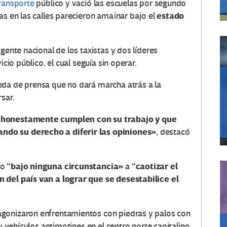
ransporte
público y vació las escuelas por segundo
estado
as en las calles parecieron amainar bajo el
gente nacional de los taxistas y dos líderes
icio público, el cual seguía sin operar.
ueda de prensa que no dará marcha atrás a la
sar.
e honestamente cumplen con su trabajo y que
ndo su derecho a diferir las opiniones»
, destacó
“bajo ninguna circunstancia»
“caotizar el
ho
a
 del país van a lograr que se desestabilice el
gonizaron enfrentamientos con piedras y palos con
 y vehículos antimotines en el centro norte capitalino,