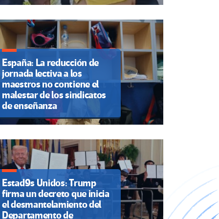
España: La reducción de
jornada lectiva a los
maestros no contiene el
malestar de los sindicatos
de enseñanza
Estad9s Unidos: Trump
firma un decreto que inicia
el desmantelamiento del
Departamento de