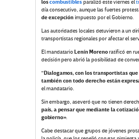
los
combustibles
paralizó este viernes el
t
día consecutivo, aunque las fuertes protest
de excepción
impuesto por el Gobierno.
Las autoridades locales detuvieron a un diri
transportistas regionales por afectar el serv
Lenín Moreno
El mandatario
ratificó en r
decisión pero abrió la posibilidad de conver
“Dialogamos, con los transportistas qu
también con todo derecho están expresa
el mandatario.
Sin embargo, aseveró que no tienen derec
país, a pensar que mediante la cotización
gobierno»
.
Cabe destacar que grupos de jóvenes prota
la policía, que los repelió con gas pimienta