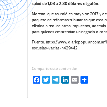
1,03 a 2,30 dólares el galón
subió de
.
Moreno, que asumió en mayo de 2017 y de
paquete de reformas tributarias que crea 
elimina o reduce otros impuestos, además
para quienes emprendan un negocio o contr
Fuente: https://www.diariopopular.com.ar/
escuelas-vacias-n429442
Comparte este contenido:
Fa
T
Te
Li
E
C
ce
wi
le
n
m
o
b
tt
gr
ke
ail
m
o
er
a
dI
p