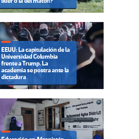
líder o la del matón?
EEUU: La capitulación de la
Universidad Columbia
frente a Trump. La
academia se postra ante la
dictadura