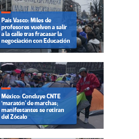
País Vasco: Miles de
profesores vuelven a salir
a la calle tras fracasar la
negociación con Educación
México: Concluye CNTE
‘maratón’ de marchas;
manifestantes se retiran
del Zócalo