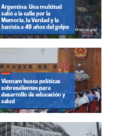
Argentina: Una multitud
salió a la calle por la
Memoria, la Verdad y la
Justicia a 49 años del golpe
Vietnam busca políticas
sobresalientes para
desarrollo de educación y
salud