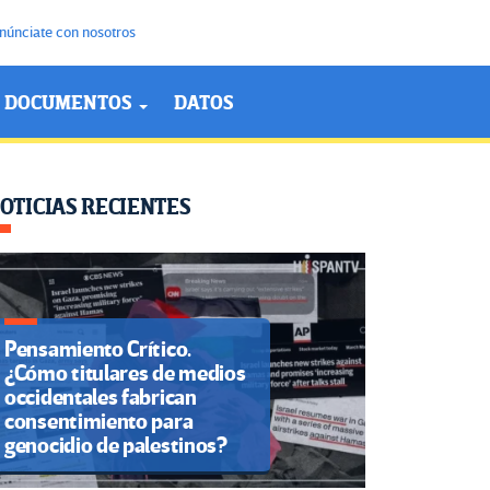
núnciate con nosotros
DOCUMENTOS
DATOS
OTICIAS RECIENTES
Pensamiento Crítico.
¿Cómo titulares de medios
occidentales fabrican
consentimiento para
genocidio de palestinos?