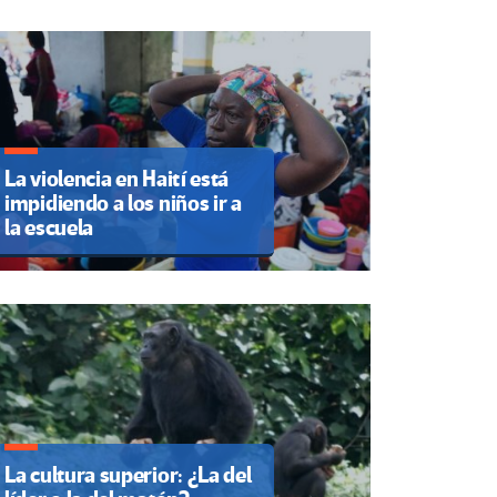
La violencia en Haití está
impidiendo a los niños ir a
la escuela
La cultura superior: ¿La del