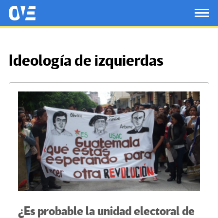
Saltar al contenido principal
OtrasVocesenEducacion.org
TOG
Ideología de izquierdas
¿Es probable la unidad electoral de