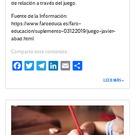
de relación a través del juego.
Fuente de la Información:
https://www.faroeduca.es/faro-
educacion/suplemento-03122019/juego-javier-
abad.html
Comparte este contenido:
Fa
T
Te
Li
E
C
ce
wi
le
n
m
o
LEER MÁS »
b
tt
gr
ke
ail
m
o
er
a
dI
p
o
m
n
ar
k
tir