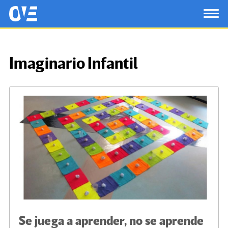
Saltar al contenido principal
OtrasVocesenEducacion.org
TOG
Imaginario Infantil
Se juega a aprender, no se aprende