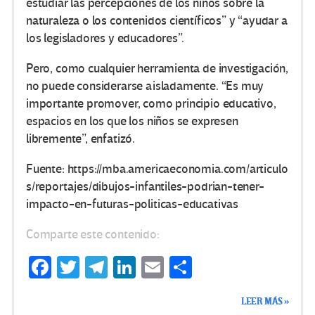
estudiar las percepciones de los niños sobre la
naturaleza o los contenidos científicos” y “ayudar a
los legisladores y educadores”.
Pero, como cualquier herramienta de investigación,
no puede considerarse aisladamente. “Es muy
importante promover, como principio educativo,
espacios en los que los niños se expresen
libremente”, enfatizó.
Fuente: https://mba.americaeconomia.com/articulo
s/reportajes/dibujos-infantiles-podrian-tener-
impacto-en-futuras-politicas-educativas
Comparte este contenido:
Fa
T
Te
Li
E
C
ce
wi
le
n
m
o
LEER MÁS »
b
tt
gr
ke
ail
m