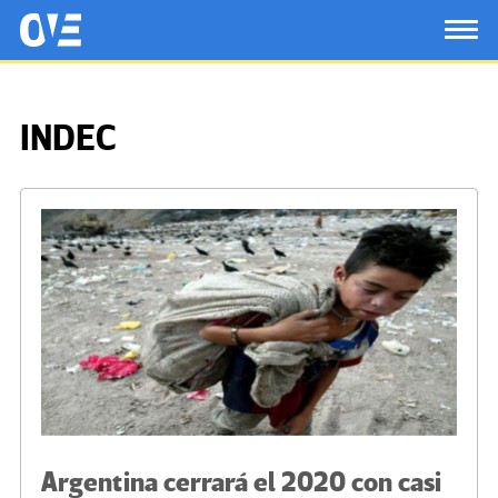
Saltar al contenido principal
OtrasVocesenEducacion.org
TOG
INDEC
Argentina cerrará el 2020 con casi