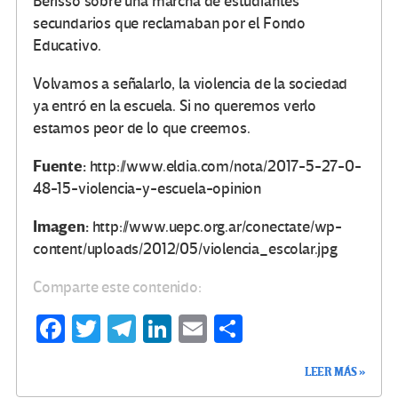
Berisso sobre una marcha de estudiantes
secundarios que reclamaban por el Fondo
Educativo.
Volvamos a señalarlo, la violencia de la sociedad
ya entró en la escuela. Si no queremos verlo
estamos peor de lo que creemos.
Fuente:
http://www.eldia.com/nota/2017-5-27-0-
48-15-violencia-y-escuela-opinion
Imagen:
http://www.uepc.org.ar/conectate/wp-
content/uploads/2012/05/violencia_escolar.jpg
Comparte este contenido:
Fa
T
Te
Li
E
C
ce
wi
le
n
m
o
LEER MÁS »
b
tt
gr
ke
ail
m