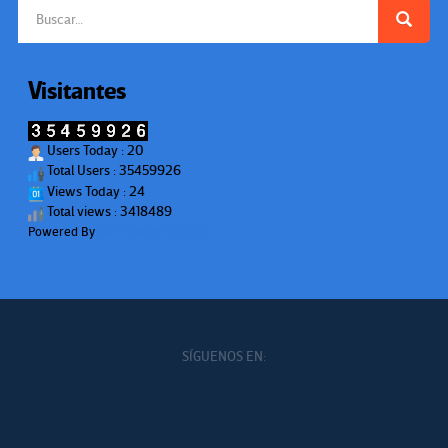
Buscar:
Visitantes
Users Today : 20
Total Users : 35459926
Views Today : 24
Total views : 3418489
Powered By
WPS Visitor Counter
SÍGUENOS EN: