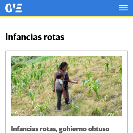
Saltar al contenido principal
OtrasVocesenEducacion.org
TOG
Infancias rotas
Infancias rotas, gobierno obtuso