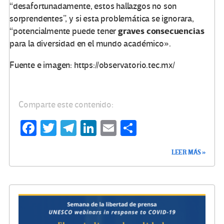
“desafortunadamente, estos hallazgos no son
sorprendentes”, y si esta problemática se ignorara,
graves
consecuencias
“potencialmente puede tener
para la diversidad en el mundo académico».
Fuente e imagen: https://observatorio.tec.mx/
Comparte este contenido:
Fa
T
Te
Li
E
C
ce
wi
le
n
m
o
LEER MÁS »
b
tt
gr
ke
ail
m
o
er
a
dI
p
o
m
n
ar
k
tir