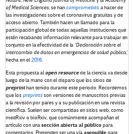
Nature
,
New England Journal of Medicine
y la
Academy
of Medical Sciences
, se han
comprometido
a hacer de
las investigaciones sobre el coronavirus gratuitas y de
acceso abierto. También hacen un llamado para la
participación global de todas aquellas instituciones que
estén recabando información relevante para trabajar en
conjunto en la efectividad de la
‘Declaración sobre el
intercambio de datos en emergencias de salud pública’,
hecha en el
2016
.
open resource
Esta propuesta al
de la ciencia va desde
luego de la mano con el disparo que los sitios de
preprint
han tenido durante este periodo. Recordemos
que los
preprints
son versiones de manuscritos previas
a la revisión por pares y a su publicación en una revista
científica. Suelen ser compartidas en sitios web, como
medRxiv o bioRxiv, que comúnmente acompañan el
sección abierta al público
artículo con una
para
asequible
comentarios. Pretenden ser una vía
para