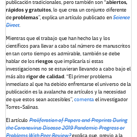
abiertos,
publicación tradicionales, pero también son “
rápidos y gratuitos
, lo que crea un conjunto diferente
problemas
de
”, explica un artículo publicado en
Science
Direct
.
Mientras que el trabajo que han hecho las y los
científicos para llevar a cabo tal número de manuscritos
en tan corto tiempo es admirable, también se debe
riesgos
hablar de los
que implicaría si estas
investigaciones no se estuvieran llevando a cabo bajo el
rigor de calidad
más alto
. “El primer problema
inmediato al que ha debido enfrentarse el universo de la
publicación es la avalancha de artículos y la necesidad
de que estos sean accesibles”,
comenta
el investigador
Torres-Salinas.
El artículo
Proliferation of Papers and Preprints During
the Coronavirus Disease 2019 Pandemic: Progress or
Problems With Peer Review?
explica que, previo a la