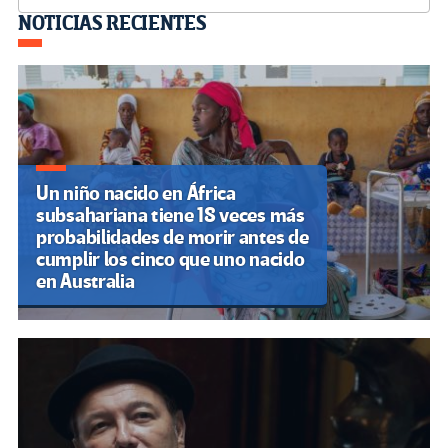
Navegación
NOTICIAS RECIENTES
de
entradas
Un niño nacido en África
subsahariana tiene 18 veces más
probabilidades de morir antes de
cumplir los cinco que uno nacido
en Australia