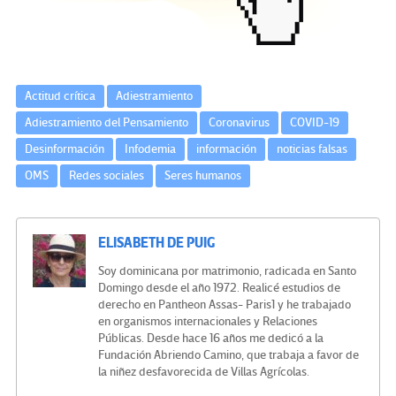
k
tir
Actitud crítica
Adiestramiento
Adiestramiento del Pensamiento
Coronavirus
COVID-19
Desinformación
Infodemia
información
noticias falsas
OMS
Redes sociales
Seres humanos
ELISABETH DE PUIG
Soy dominicana por matrimonio, radicada en Santo
Domingo desde el año 1972. Realicé estudios de
derecho en Pantheon Assas- Paris1 y he trabajado
en organismos internacionales y Relaciones
Públicas. Desde hace 16 años me dedicó a la
Fundación Abriendo Camino, que trabaja a favor de
la niñez desfavorecida de Villas Agrícolas.