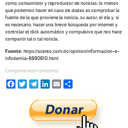
como consumidor y reproductor de noticias; lo menos
que podemos hacer en caso de dudas es comprobar la
fuente de la que proviene la noticia, su autor, el día y, si
es necesario, hacer una breve búsqueda por internet y
controlar el click automático y compulsivo que nos hace
compartir tal o tal noticia.
Fuente:
https://acento.com.do/opinion/informacion-e-
infodemia-8890810.html
Comparte este contenido:
Fa
T
Te
Li
E
C
ce
wi
le
n
m
o
b
tt
gr
ke
ail
m
o
er
a
dI
p
o
m
n
ar