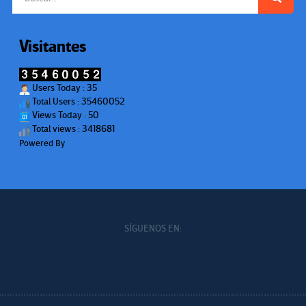
Visitantes
Users Today : 35
Total Users : 35460052
Views Today : 50
Total views : 3418681
Powered By
WPS Visitor Counter
SÍGUENOS EN: