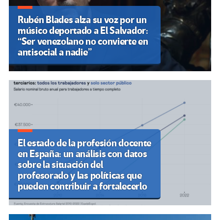
Rubén Blades alza su voz por un
músico deportado a El Salvador:
“Ser venezolano no convierte en
antisocial a nadie”
El estado de la profesión docente
en España: un análisis con datos
sobre la situación del
profesorado y las políticas que
pueden contribuir a fortalecerlo