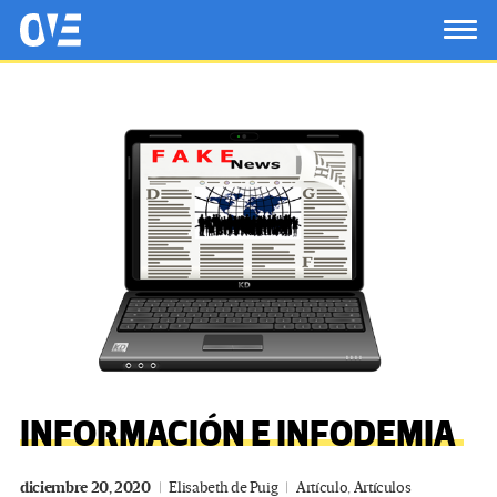
Saltar al contenido principal
OtrasVocesenEducacion.org
TOG
INFORMACIÓN E INFODEMIA
diciembre 20, 2020
Elisabeth de Puig
Artículo
,
Artículos